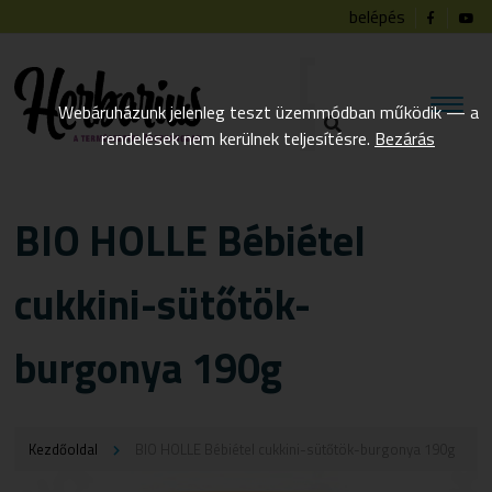
belépés
Webáruházunk jelenleg teszt üzemmódban működik — a
rendelések nem kerülnek teljesítésre.
Bezárás
BIO HOLLE Bébiétel
cukkini-sütőtök-
burgonya 190g
Kezdőoldal
BIO HOLLE Bébiétel cukkini-sütőtök-burgonya 190g