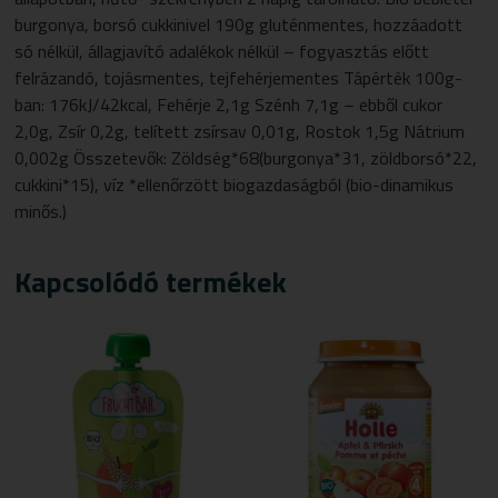
burgonya, borsó cukkinivel 190g gluténmentes, hozzáadott
só nélkül, állagjavító adalékok nélkül – fogyasztás előtt
felrázandó, tojásmentes, tejfehérjementes Tápérték 100g-
ban: 176kJ/42kcal, Fehérje 2,1g Szénh 7,1g – ebből cukor
2,0g, Zsír 0,2g, telített zsírsav 0,01g, Rostok 1,5g Nátrium
0,002g Összetevők: Zöldség*68(burgonya*31, zöldborsó*22,
cukkini*15), víz *ellenőrzött biogazdaságból (bio-dinamikus
minős.)
Kapcsolódó termékek