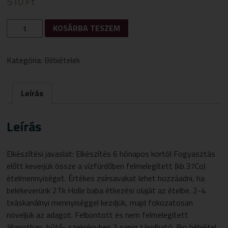
510
Ft
BIO
KOSÁRBA TESZEM
HOLLE
BÉBIÉTEL
CUKKINI-
Kategória:
Bébiételek
SÜTŐTÖK-
BURGONYA
190G
Leírás
MENNYISÉG
Leírás
Elkészítési javaslat: Elkészítés 6 hónapos kortól Fogyasztás
előtt keverjük össze a vízfürdőben felmelegített (kb.37Co)
ételmennyiséget. Értékes zsírsavakat lehet hozzáadni, ha
belekeverünk 2Tk Holle baba étkezési olaját az ételbe. 2-4
teáskanálnyi mennyiséggel kezdjük, majd fokozatosan
növeljük az adagot. Felbontott és nem felmelegített
állapotban, hűtő- szekrényben 2 napig tárolható. Bio bébiétel