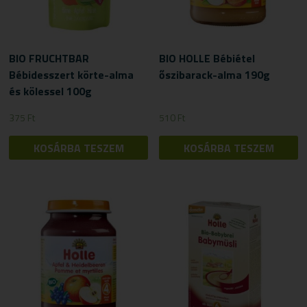
BIO FRUCHTBAR
BIO HOLLE Bébiétel
Bébidesszert körte-alma
őszibarack-alma 190g
és kölessel 100g
375
Ft
510
Ft
KOSÁRBA TESZEM
KOSÁRBA TESZEM