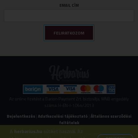
EMAIL CÍM
Az online fizetést a Barion Payment Zrt. biztosítja, MNB engedély
száma: H-EN-I-1064/2013
Bejelentkezés
|
Adatkezelési tájékoztató
|
Általános szerződési
feltételek
A
herbarius.hu
sütiket használ. Az
© Copyright 2026 Herbarius | All Rights Reserved. | Designed by