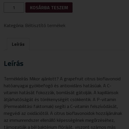
BIOEXTRA
KOSÁRBA TESZEM
GRAPEFRUIT
MAG
KAPSZULA
Kategória:
Béltisztító termékek
60DB
MENNYISÉG
Leírás
Leírás
Termékleírás Mikor ajánlott? A grapefruit citrus bioflavonoid
hatóanyagai gyökbefogó és antioxidáns hatásúak. A C-
vitamin hatását fokozzák, bomlását gátolják. A kapillárisok
átjárhatóságát és törékenységét csökkentik. A P-vitamin
(Permeabilitási faktornak) segíti a C-vitamin felszívódását,
megvédi az oxidációtól. A citrus bioflavonoidok hozzájárulnak
az immunrendszer ellenálló képességének megőrzéséhez,
támogatják a bél baktérium flóráját, viszont számos más