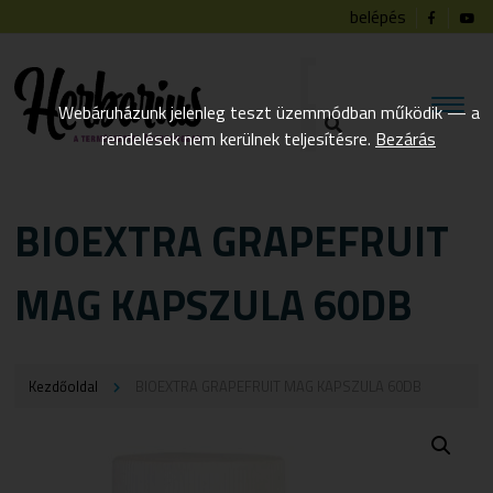
belépés
Webáruházunk jelenleg teszt üzemmódban működik — a
rendelések nem kerülnek teljesítésre.
Bezárás
BIOEXTRA GRAPEFRUIT
MAG KAPSZULA 60DB
Kezdőoldal
BIOEXTRA GRAPEFRUIT MAG KAPSZULA 60DB