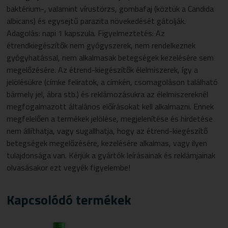
baktérium-, valamint vírustörzs, gombafaj (köztük a Candida
albicans) és egysejtű parazita növekedését gátolják.
Adagolás: napi 1 kapszula. Figyelmeztetés: Az
étrendkiegészítők nem gyógyszerek, nem rendelkeznek
gyógyhatással, nem alkalmasak betegségek kezelésére sem
megelőzésére. Az étrend-kiegészítők élelmiszerek, így a
jelölésükre (címke feliratok, a címkén, csomagoláson található
bármely jel, ábra stb.) és reklámozásukra az élelmiszereknél
megfogalmazott általános előírásokat kell alkalmazni. Ennek
megfelelően a termékek jelölése, megjelenítése és hirdetése
nem állíthatja, vagy sugallhatja, hogy az étrend-kiegészítő
betegségek megelőzésére, kezelésére alkalmas, vagy ilyen
tulajdonsága van. Kérjük a gyártók leírásainak és reklámjainak
olvasásakor ezt vegyék figyelembe!
Kapcsolódó termékek