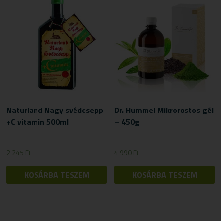
Naturland Nagy svédcsepp
Dr. Hummel Mikrorostos gél
+C vitamin 500ml
– 450g
2 245
Ft
4 990
Ft
KOSÁRBA TESZEM
KOSÁRBA TESZEM