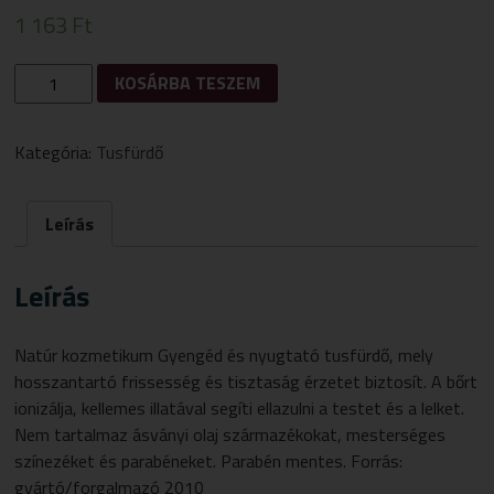
1 163
Ft
BIOFRESH
KOSÁRBA TESZEM
TUSFÜRDŐ
LEVENDULÁS
FÉRFIAKNAK
Kategória:
Tusfürdő
250ML
MENNYISÉG
Leírás
Leírás
Natúr kozmetikum Gyengéd és nyugtató tusfürdő, mely
hosszantartó frissesség és tisztaság érzetet biztosít. A bőrt
ionizálja, kellemes illatával segíti ellazulni a testet és a lelket.
Nem tartalmaz ásványi olaj származékokat, mesterséges
színezéket és parabéneket. Parabén mentes. Forrás:
gyártó/forgalmazó 2010