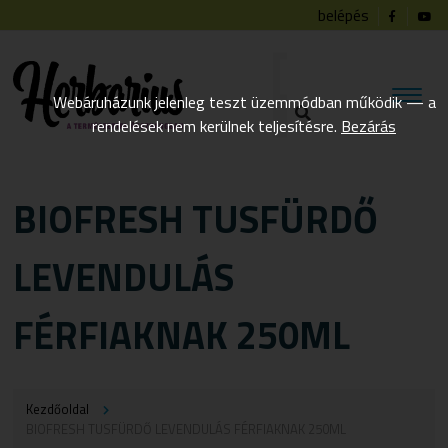
belépés
Webáruházunk jelenleg teszt üzemmódban működik — a
rendelések nem kerülnek teljesítésre.
Bezárás
BIOFRESH TUSFÜRDŐ
LEVENDULÁS
FÉRFIAKNAK 250ML
Kezdőoldal
BIOFRESH TUSFÜRDŐ LEVENDULÁS FÉRFIAKNAK 250ML