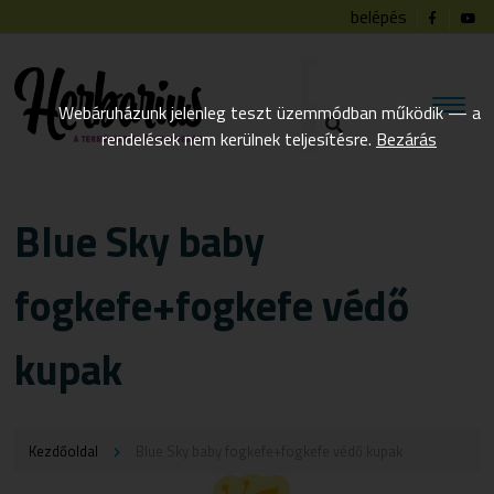
belépés
Webáruházunk jelenleg teszt üzemmódban működik — a
rendelések nem kerülnek teljesítésre.
Bezárás
Blue Sky baby
fogkefe+fogkefe védő
kupak
Kezdőoldal
Blue Sky baby fogkefe+fogkefe védő kupak