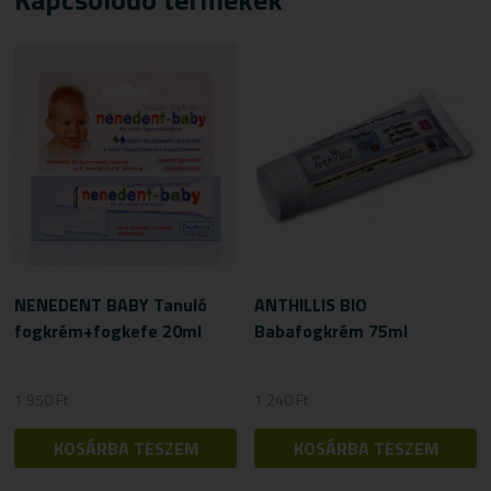
NENEDENT BABY Tanuló
ANTHILLIS BIO
fogkrém+fogkefe 20ml
Babafogkrém 75ml
1 950
Ft
1 240
Ft
KOSÁRBA TESZEM
KOSÁRBA TESZEM