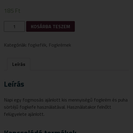
185
Ft
BLUE
KOSÁRBA TESZEM
SKY
BABY
FOGKEFE+FOGKEFE
Kategóriák:
fogkefék
,
Fogkrémek
VÉDŐ
KUPAK
MENNYISÉG
Leírás
Leírás
Napi egy fogmosás ajánlott kis mennyiségű fogkrém és puha
sörtéjű fogkefe használatával. Használatakor felnőtt
felügyelete ajánlott.
Kapcsolódó termékek