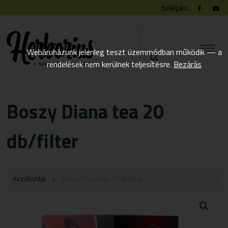
belépés
Webáruházunk jelenleg teszt üzemmódban működik — a
rendelések nem kerülnek teljesítésre.
Bezárás
Boszy Diana tea 20
db/filter
Kezdőoldal
Boszy Diana tea 20 db/filter