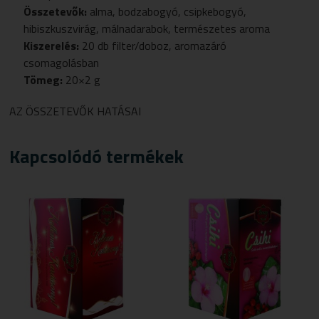
Összetevők:
alma, bodzabogyó, csipkebogyó,
hibiszkuszvirág, málnadarabok, természetes aroma
Kiszerelés:
20 db filter/doboz, aromazáró
csomagolásban
Tömeg:
20×2 g
AZ ÖSSZETEVŐK HATÁSAI
Kapcsolódó termékek