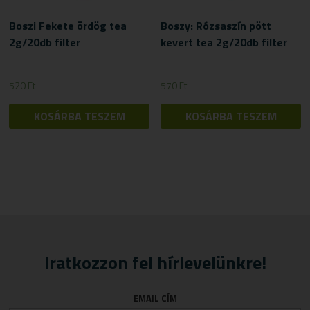
Boszi Fekete ördög tea
Boszy: Rózsaszín pött
2g/20db filter
kevert tea 2g/20db filter
520
Ft
570
Ft
KOSÁRBA TESZEM
KOSÁRBA TESZEM
Iratkozzon fel hírlevelünkre!
EMAIL CÍM