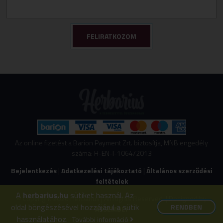
Az online fizetést a Barion Payment Zrt. biztosítja, MNB engedély
száma: H-EN-I-1064/2013
Bejelentkezés
|
Adatkezelési tájékoztató
|
Általános szerződési
feltételek
A
herbarius.hu
sütiket használ. Az
© Copyright 2026 Herbarius | All Rights Reserved. | Designed by
oldal böngészésével hozzájárul a sütik
RENDBEN
ASSEMBLY
használatához.
További információ