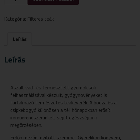
DIANA
TEA
20
Kategória:
Filteres teák
DB/FILTER
MENNYISÉG
Leírás
Leírás
Aszalt vad- és termesztett gyümölcsök
felhasználásával készült, gyógynövényeket is
tartalmazó természetes teakeverék. A bodza és a
csipkebogyó különösen a téli hónapokban erősíti
immunrendszerünket, segít egészségünk
megőrzésében.
Erdőn mezőn, nyitott szemmel. Gyerekkori könyvem,