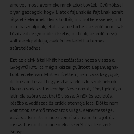
amelyet most gyermekeimnek adok tovább. Gyümölcsei
olyan gazdagok, hogy állatok fajainak és fajtáinak ezreit
látja el élelemmel. Eleink tudták, mit hol keressenek, mit
mire használjanak, ellátta a háztartást az erdő nem csak
tűzifával de gyümölcsökkel is, mi több, az erdő mező
volt eleink patikája, csak érteni kellett a termés
szüreteléséhez.
Ezt az eleink által kínált hozzáértést hozza vissza a
Gyógyfű Kft, itt még a kézzel gyűjtött alapanyagnak
több értéke van. Mint említettem, nem csak begyűjtik,
de hozzáértéssel fogyasztásra elő is készítik nekünk.
Diana a vadászat istennője. Neve napot, fényt jelent, a
latin dia szóra vezethető vissza. A nők és születés,
később a vadászat és erdők istennője lett. Előtte nem
volt titok az erdő titokzatos világa, sejtelmessége,
varázsa. Ismerte minden termését, ismerte a jót és
rosszat, ismerte mindennek a szerét és ellenszerét.
&nbsp: