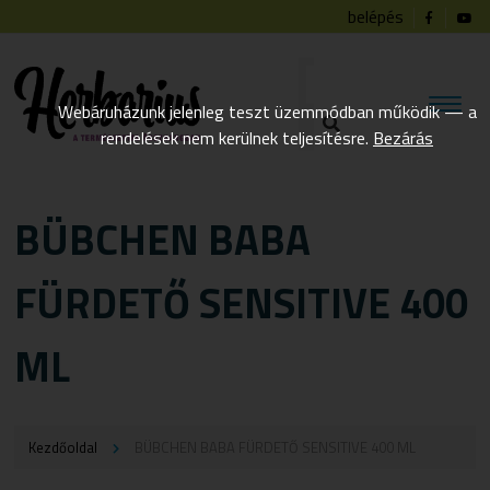
belépés
Webáruházunk jelenleg teszt üzemmódban működik — a
rendelések nem kerülnek teljesítésre.
Bezárás
BÜBCHEN BABA
FÜRDETŐ SENSITIVE 400
ML
Kezdőoldal
BÜBCHEN BABA FÜRDETŐ SENSITIVE 400 ML