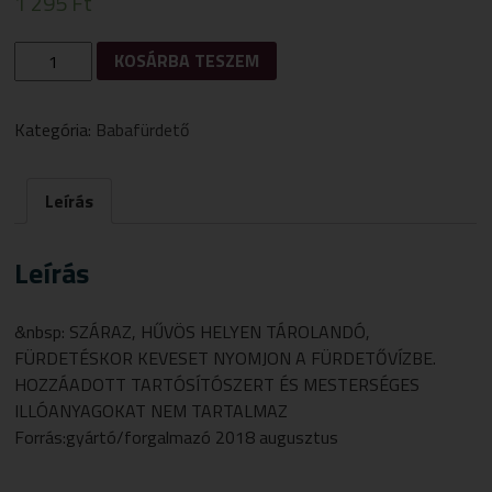
1 295
Ft
BÜBCHEN
KOSÁRBA TESZEM
BABA
FÜRDETŐ
SENSITIVE
Kategória:
Babafürdető
400
ML
MENNYISÉG
Leírás
Leírás
&nbsp: SZÁRAZ, HŰVÖS HELYEN TÁROLANDÓ,
FÜRDETÉSKOR KEVESET NYOMJON A FÜRDETŐVÍZBE.
HOZZÁADOTT TARTÓSÍTÓSZERT ÉS MESTERSÉGES
ILLÓANYAGOKAT NEM TARTALMAZ
Forrás:gyártó/forgalmazó 2018 augusztus