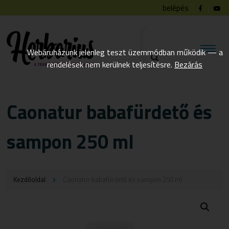
belépés
Webáruházunk jelenleg teszt üzemmódban működik — a
rendelések nem kerülnek teljesítésre.
Bezárás
Caonatur babafürdető és
sampon 250 ml
Kezdőoldal
Caonatur babafürdető és sampon 250 ml