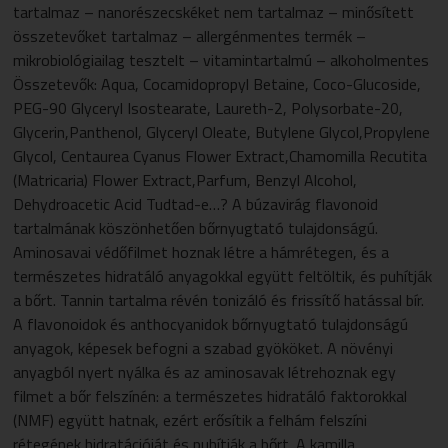
tartalmaz – nanorészecskéket nem tartalmaz – minősített
összetevőket tartalmaz – allergénmentes termék –
mikrobiológiailag tesztelt – vitamintartalmú – alkoholmentes
Összetevők: Aqua, Cocamidopropyl Betaine, Coco-Glucoside,
PEG-90 Glyceryl Isostearate, Laureth-2, Polysorbate-20,
Glycerin,Panthenol, Glyceryl Oleate, Butylene Glycol,Propylene
Glycol, Centaurea Cyanus Flower Extract,Chamomilla Recutita
(Matricaria) Flower Extract,Parfum, Benzyl Alcohol,
Dehydroacetic Acid Tudtad-e…? A búzavirág flavonoid
tartalmának köszönhetően bőrnyugtató tulajdonságú.
Aminosavai védőfilmet hoznak létre a hámrétegen, és a
természetes hidratáló anyagokkal együtt feltöltik, és puhítják
a bőrt. Tannin tartalma révén tonizáló és frissítő hatással bír.
A flavonoidok és anthocyanidok bőrnyugtató tulajdonságú
anyagok, képesek befogni a szabad gyököket. A növényi
anyagból nyert nyálka és az aminosavak létrehoznak egy
filmet a bőr felszínén: a természetes hidratáló faktorokkal
(NMF) együtt hatnak, ezért erősítik a felhám felszíni
rétegének hidratációját és puhítják a bőrt. A kamilla