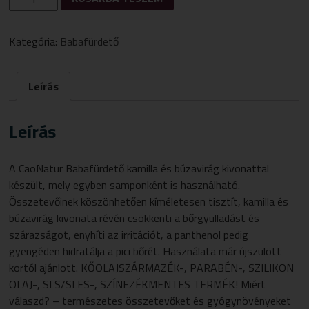
BABAFÜRDETŐ
ÉS
SAMPON
Kategória:
Babafürdető
250
ML
MENNYISÉG
Leírás
Leírás
A CaoNatur Babafürdető kamilla és búzavirág kivonattal
készült, mely egyben samponként is használható.
Összetevőinek köszönhetően kíméletesen tisztít, kamilla és
búzavirág kivonata révén csökkenti a bőrgyulladást és
szárazságot, enyhíti az irritációt, a panthenol pedig
gyengéden hidratálja a pici bőrét. Használata már újszülött
kortól ajánlott. KŐOLAJSZÁRMAZÉK-, PARABÉN-, SZILIKON
OLAJ-, SLS/SLES-, SZÍNEZÉKMENTES TERMÉK! Miért
válaszd? – természetes összetevőket és gyógynövényeket