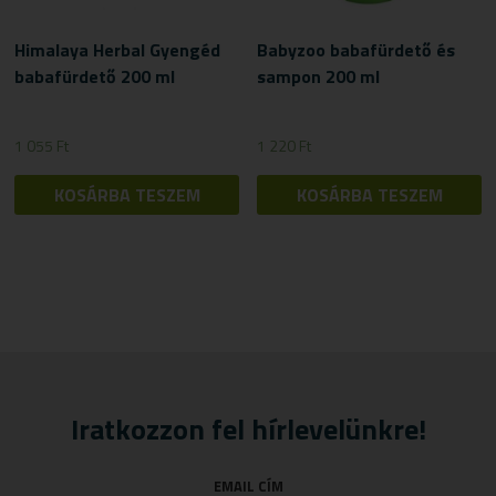
Himalaya Herbal Gyengéd
Babyzoo babafürdető és
babafürdető 200 ml
sampon 200 ml
1 055
Ft
1 220
Ft
KOSÁRBA TESZEM
KOSÁRBA TESZEM
Iratkozzon fel hírlevelünkre!
EMAIL CÍM