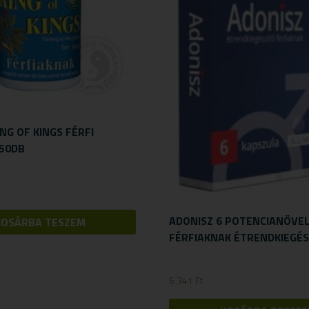
NG OF KINGS FÉRFI
50DB
ADONISZ 6 POTENCIANÖVE
KOSÁRBA TESZEM
FÉRFIAKNAK ÉTRENDKIEGÉSZ
6 341
Ft