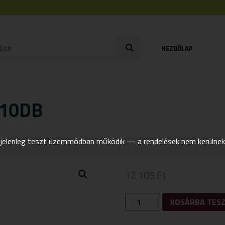
KEZDŐLAP
 10DB
elenleg teszt üzemmódban működik — a rendelések nem kerülnek t
12 105
Ft
CONDACTOR
KOSÁRBA TES
KAPSZULA
10DB