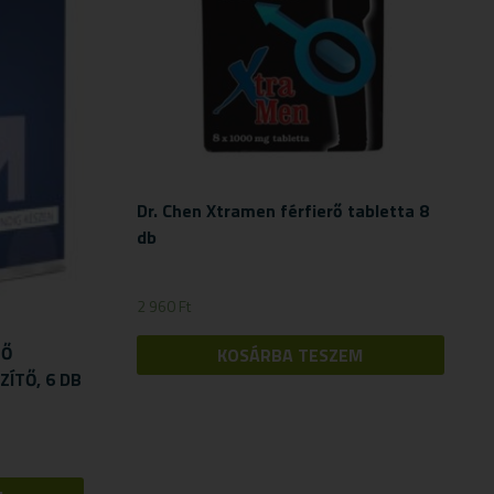
Dr. Chen Xtramen férfierő tabletta 8
db
2 960
Ft
LŐ
KOSÁRBA TESZEM
ÍTŐ, 6 DB