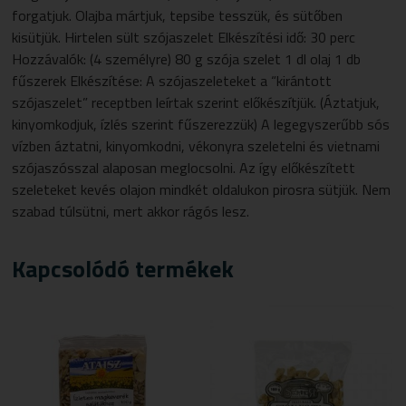
forgatjuk. Olajba mártjuk, tepsibe tesszük, és sütőben
kisütjük.
Hirtelen sült szójaszelet
Elkészítési idő: 30 perc
Hozzávalók: (4 személyre) 80 g szója szelet 1 dl olaj 1 db
fűszerek Elkészítése: A szójaszeleteket a “kirántott
szójaszelet” receptben leírtak szerint előkészítjük. (Áztatjuk,
kinyomkodjuk, ízlés szerint fűszerezzük) A legegyszerűbb sós
vízben áztatni, kinyomkodni, vékonyra szeletelni és vietnami
szójaszósszal alaposan meglocsolni. Az így előkészített
szeleteket kevés olajon mindkét oldalukon pirosra sütjük. Nem
szabad túlsütni, mert akkor rágós lesz.
Kapcsolódó termékek