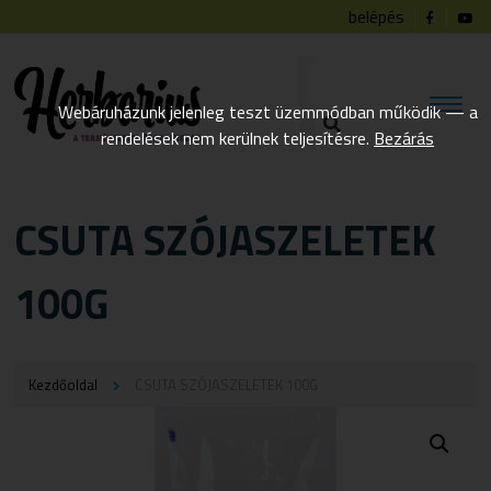
belépés
Webáruházunk jelenleg teszt üzemmódban működik — a
rendelések nem kerülnek teljesítésre.
Bezárás
CSUTA SZÓJASZELETEK
100G
Kezdőoldal
CSUTA SZÓJASZELETEK 100G