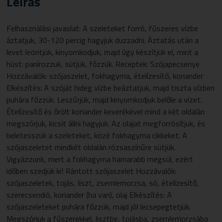
Leírás
Felhasználási javaslat: A szeleteket forró, fűszeres vízbe
áztatjuk, 30-120 percig hagyjuk duzzadni. Áztatás után a
levet leöntjük, kinyomkodjuk, majd úgy készítjük el, mint a
húst: panírozzuk, sütjük, főzzük. Receptek:
Szójapecsenye
Hozzávalók: szójaszelet, fokhagyma, ételízesítő, koriander
Elkészítés: A szóját hideg vízbe beáztatjuk, majd tiszta vízben
puhára főzzük. Leszűrjük, majd kinyomkodjuk belőle a vizet.
Ételízesítő és őrölt koriander keverékével mind a két oldalán
megszórjuk, kicsit állni hagyjuk. Az olajat megforrósítjuk, és
beletesszük a szeleteket, közé fokhagyma cikkeket. A
szójaszeletet mindkét oldalán rózsaszínűre sütjük.
Vigyázzunk, mert a fokhagyma hamarabb megsül, ezért
időben szedjük ki!
Rántott szójaszelet
Hozzávalók:
szójaszeletek, tojás, liszt, zsemlemorzsa, só, ételízesítő,
szerecsendió, koriander (ha van), olaj Elkészítés: A
szójaszeleteket puhára főzzük, majd jól lecsepegtetjük.
Megszórjuk a fűszerekkel, lisztbe, tojásba, zsemlemorzsába