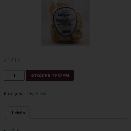
212
Ft
CSUTA
KOSÁRBA TESZEM
SZÓJASZELETEK
100G
MENNYISÉG
Kategória:
Húspótlók
Leírás