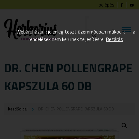
belépés
Webáruházunk jelenleg teszt üzemmódban működik — a
rendelések nem kerülnek teljesítésre.
Bezárás
DR. CHEN POLLENGRAPE
KAPSZULA 60 DB
Kezdőoldal
DR. CHEN POLLENGRAPE KAPSZULA 60 DB