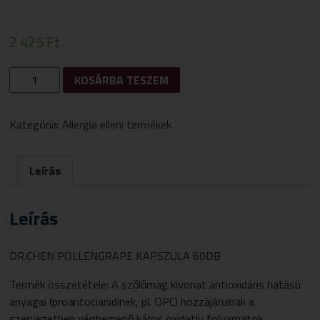
2 425
Ft
DR.
KOSÁRBA TESZEM
CHEN
POLLENGRAPE
KAPSZULA
Kategória:
Allergia elleni termékek
60
DB
MENNYISÉG
Leírás
Leírás
DR.CHEN POLLENGRAPE KAPSZULA 60DB
Termék összetétele: A szőlőmag kivonat antioxidáns hatású
anyagai (proantocianidinek, pl. OPC) hozzájárulnak a
szervezetben végbemenő káros oxidatív folyamatok