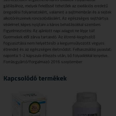
gátlásához, melyek felelőssé tehetőek az oxidációs eredetű
öregedési folyamatokért, valamint a sejtmembrán és a sejtek
alkotórészeinek roncsolódásáért. Az egészséges sejthártya
védelmet képes nyújtani a káros behatásokkal szemben.
Figyelmeztetés: Az ajánlott napi adagot ne lépje túl!
Gyermekek elől zárva tartandó. Az étrend-kiegészítő
fogyasztása nem helyettesíti a kiegyensúlyozott vegyes
étrendet és az egészséges életmódot. Felhasználási javaslat:
naponta 1-2 kapszula étkezés után, bő folyadékkal lenyelve.
Forrás:gyártó/forgalmazó 2016 szeptember
Kapcsolódó termékek