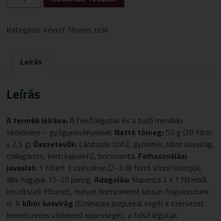
CHEN
TÜDŐ
MERIDIÁN
Kategória:
Kevert filteres teák
TEA
MENNYISÉG
Leírás
Leírás
A termék leírása:
A felső légutak és a tüdő meridián
védelmére – gyógynövényekkel.
Nettó tömeg:
50 g (20 filter
x 2,5 g)
Összetevők:
Lándzsás útifű, gyömbér, bíbor kasvirág,
csillagánizs, kerti kakukkfű, borsmenta.
Felhasználási
javaslat:
1 filtert 1 csészényi (2-3 dl) forró vízzel leöntjük,
állni hagyjuk 15-20 percig.
Adagolás:
Naponta 2 x 1 filterből
készítsünk főzetet, melyet kortyonként lassan fogyasszunk
el. A
bíbor kasvirág
(Echinacea purpurea) segíti a szervezet
természetes védekező képességét, a felső légutak