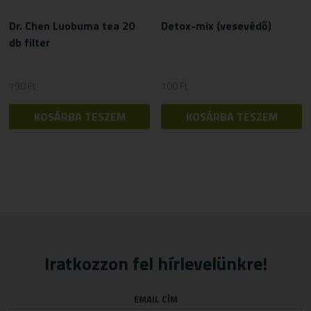
Dr. Chen Luobuma tea 20
Detox-mix (vesevédő)
db filter
790
Ft
100
Ft
KOSÁRBA TESZEM
KOSÁRBA TESZEM
Iratkozzon fel hírlevelünkre!
EMAIL CÍM