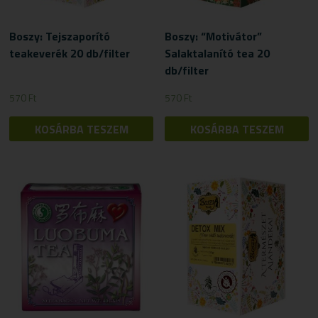
Boszy: Tejszaporító
Boszy: “Motivátor”
teakeverék 20 db/filter
Salaktalanító tea 20
db/filter
570
Ft
570
Ft
KOSÁRBA TESZEM
KOSÁRBA TESZEM