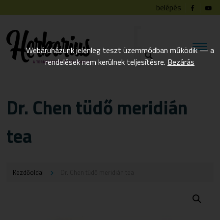
belépés
Webáruházunk jelenleg teszt üzemmódban működik — a
rendelések nem kerülnek teljesítésre.
Bezárás
Dr. Chen tüdő meridián
tea
Kezdőoldal
Dr. Chen tüdő meridián tea