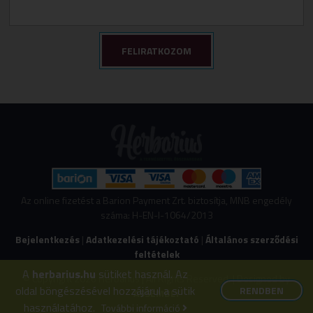
Az online fizetést a Barion Payment Zrt. biztosítja, MNB engedély
száma: H-EN-I-1064/2013
Bejelentkezés
|
Adatkezelési tájékoztató
|
Általános szerződési
feltételek
A
herbarius.hu
sütiket használ. Az
© Copyright 2026 Herbarius | All Rights Reserved. | Designed by
oldal böngészésével hozzájárul a sütik
RENDBEN
ASSEMBLY
használatához.
További információ