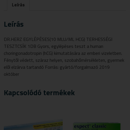
Leírás
MENNYISÉG
Leírás
DR.HERZ EGYLÉPÉSES(10 MLU/ML HCG) TERHESSÉGI
TESZTCSÍK 1DB Gyors, egylépéses teszt a human
choringonadotropin (hCG) kimutatására az emberi vizeletben.
Fénytől védett, száraz helyen, szobahőmérsékleten, gyermek
elől elzárva tartandó Forrás: gyártó/forgalmazó 2019
október
Kapcsolódó termékek