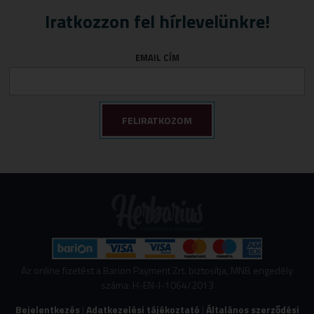
Iratkozzon fel hírlevelünkre!
EMAIL CÍM
Az online fizetést a Barion Payment Zrt. biztosítja, MNB engedély
száma: H-EN-I-1064/2013
Bejelentkezés
|
Adatkezelési tájékoztató
|
Általános szerződési