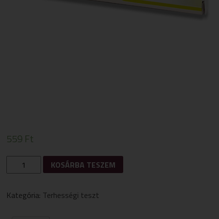
559
Ft
DR.HERZ
KOSÁRBA TESZEM
EGYLÉPÉSES(10
MLU/ML
HCG)
Kategória:
Terhességi teszt
TERHESSÉGI
TESZTCSIK
1DB