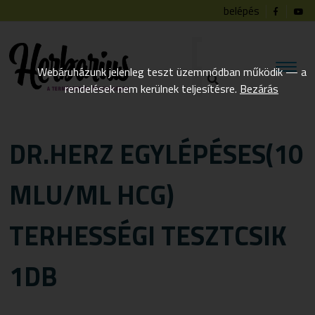
belépés
Webáruházunk jelenleg teszt üzemmódban működik — a
rendelések nem kerülnek teljesítésre.
Bezárás
DR.HERZ EGYLÉPÉSES(10
MLU/ML HCG)
TERHESSÉGI TESZTCSIK
1DB