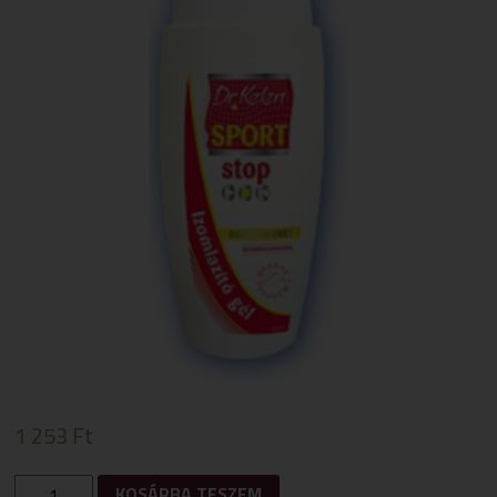
1 253
Ft
DR.KELEN
KOSÁRBA TESZEM