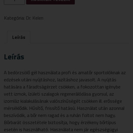
SPORT
STOP
IZOMLAZÍTÓ
Kategória:
Dr. Kelen
GÉL
150ML
MENNYISÉG
Leírás
Leírás
A bedörzsölő gél használata profi és amatőr sportolóknak az
edzések utáni nyújtáshoz, lazításhoz javasolt. A nyújtás
hatására a fáradtságérzet csökken, a fokozottan igénybe
vett izmok, ízületi szalagok regenerálódása gyorsul, az
izomláz kialakulásának valószínűségét csökken ill. erőssége
mérséklődik. Hűsítő, frissítő hatású. Használat után azonnal
beszívódik, a bőr nem ragad és a ruhán foltot nem hagy.
Bőrbarát összetétele biztosítja, hogy érzékeny bőrtípus
esetén is használható. Használata nem jár egészségügyi