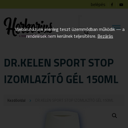
belépés
Webáruházunk jelenleg teszt üzemmódban működik — a
rendelések nem kerülnek teljesítésre.
Bezárás
DR.KELEN SPORT STOP
IZOMLAZÍTÓ GÉL 150ML
Kezdőoldal
DR.KELEN SPORT STOP IZOMLAZÍTÓ GÉL 150ML