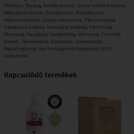
Méhviasz, Sheavaj, Kamilla-kivonat, Orvosi somkóró kivonat,
Mályvalevél kivonat, Zsurlókivonat, Komlókivonat,
Hibiszkuszkivonat, Gurjum balzsamolaj, Pálmarózsaolaj,
Eukaliptusz-levélolaj, Rozmaring-levélolaj, Kámforolaj,
Mentaolaj, Pacsuliolaj, Gerániumolaj, Vetiverolaj, Citromhéj
kivonat, Cipruskivonat, Kubebaolaj, Levendulaolaj,
Napraforgómag olaj Forrás:gyártó/forgalmazó 2016
szeptember
Kapcsolódó termékek