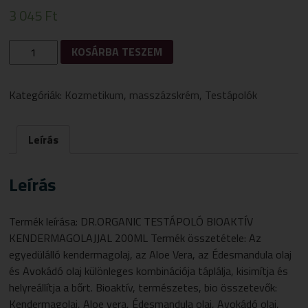
3 045
Ft
DR.
KOSÁRBA TESZEM
ORGANIC
TESTÁPOLÓ
BIOAKTÍV
Kategóriák:
Kozmetikum
,
masszázskrém
,
Testápolók
KENDERMAGOLAJJAL
200
ML
Leírás
MENNYISÉG
Leírás
Termék leírása: DR.ORGANIC TESTÁPOLÓ BIOAKTÍV
KENDERMAGOLAJJAL 200ML Termék összetétele: Az
egyedülálló kendermagolaj, az Aloe Vera, az Édesmandula olaj
és Avokádó olaj különleges kombinációja táplálja, kisimítja és
helyreállítja a bőrt. Bioaktív, természetes, bio összetevők:
Kendermagolaj, Aloe vera, Édesmandula olaj, Avokádó olaj,