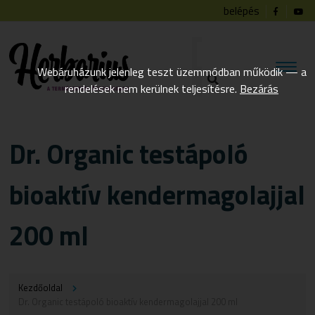
belépés
Webáruházunk jelenleg teszt üzemmódban működik — a
rendelések nem kerülnek teljesítésre.
Bezárás
Dr. Organic testápoló
bioaktív kendermagolajjal
200 ml
Kezdőoldal
Dr. Organic testápoló bioaktív kendermagolajjal 200 ml