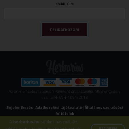
EMAIL CÍM
Az online fizetést a Barion Payment Zrt. biztosítja, MNB engedély
száma: H-EN-I-1064/2013
Bejelentkezés
|
Adatkezelési tájékoztató
|
Általános szerződési
feltételek
A
herbarius.hu
sütiket használ. Az
© Copyright 2026 Herbarius | All Rights Reserved. | Designed by
oldal böngészésével hozzájárul a sütik
RENDBEN