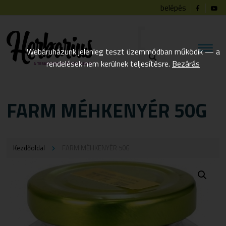
belépés
Webáruházunk jelenleg teszt üzemmódban működik — a
rendelések nem kerülnek teljesítésre.
Bezárás
FARM MÉHKENYÉR 50G
Kezdőoldal
FARM MÉHKENYÉR 50G