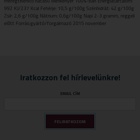
méregtelenítő hatású Méhkenyér 100%-ban Energiatartalom:
992 KJ/237 Kcal Fehérje: 10,5 g/100g Szénhidrát: 42 g/100g
Zsír: 2,6 g/100g Nátrium: 0,6g/100g Napi 2-3 gramm, reggeli
előtt Forrás:gyártó/forgalmazó 2015 november
Iratkozzon fel hírlevelünkre!
EMAIL CÍM