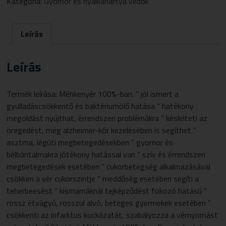
Kategória:
Gyomor és nyálkahártya védők
Leírás
Leírás
Termék leírása: Méhkenyér 100%-ban. ” jól ismert a
gyulladáscsökkentő és baktériumölő hatása ” hatékony
megoldást nyújthat, érrendszeri problémákra ” késlelteti az
öregedést, még alzheimer-kór kezelésében is segíthet ”
asztma, légúti megbetegedésekben ” gyomor és
bélbántalmakra jótékony hatással van ” szív és érrendszeri
megbetegedések esetében ” cukorbetegség alkalmazásával
csökken a vér cukorszintje ” meddőség esetében segíti a
teherbeesést ” kismamáknál tejképződést fokozó hatású ”
rossz étvágyú, rosszul alvó, beteges gyermekek esetében ”
csökkenti az infarktus kockázatát, szabályozza a vérnyomást