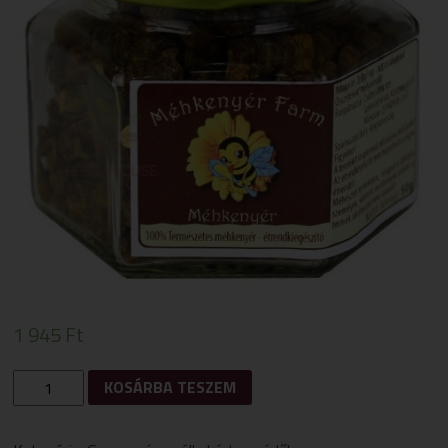
1 945
Ft
FARM
KOSÁRBA TESZEM
MÉHKENYÉR
50G
MENNYISÉG