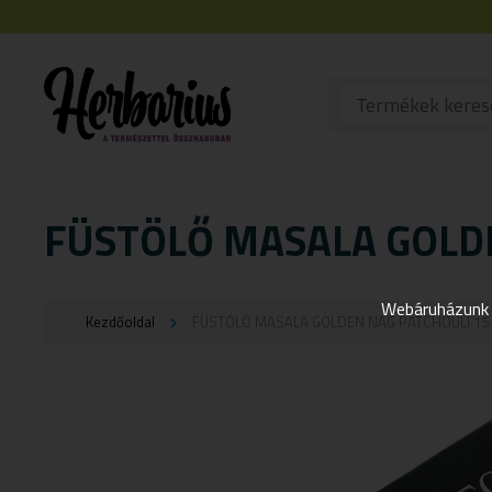
FÜSTÖLŐ MASALA GOLD
Webáruházunk j
Kezdőoldal
FÜSTÖLŐ MASALA GOLDEN NAG PATCHOULI 15