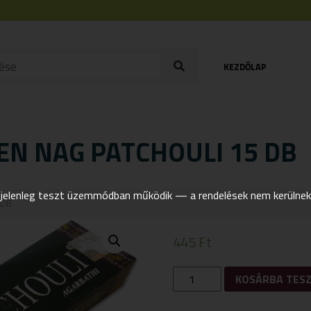
KEZDŐLAP
EN NAG PATCHOULI 15 DB
elenleg teszt üzemmódban működik — a rendelések nem kerülnek t
 DB
445
Ft
FÜSTÖLŐ
KOSÁRBA TES
MASALA
GOLDEN