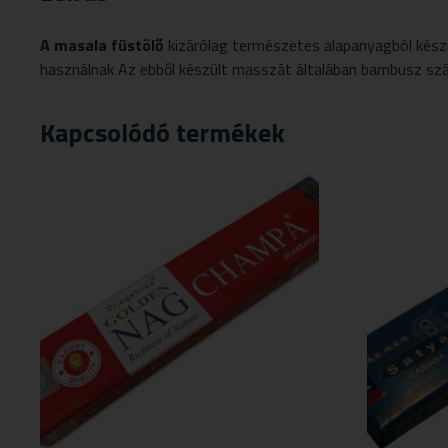
A masala füstölő
kizárólag természetes alapanyagból készül
használnak Az ebből készült masszát általában bambusz szálr
Kapcsolódó termékek