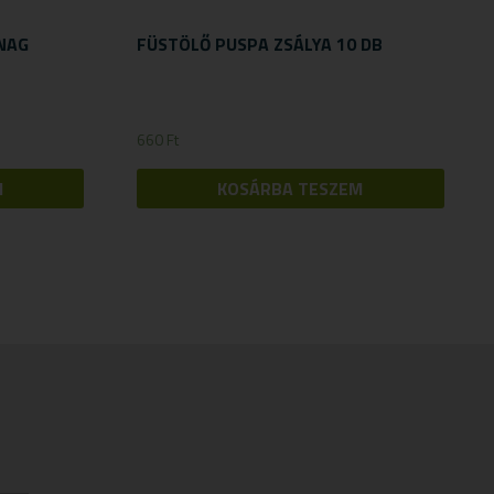
NAG
FÜSTÖLŐ PUSPA ZSÁLYA 10 DB
660
Ft
M
KOSÁRBA TESZEM