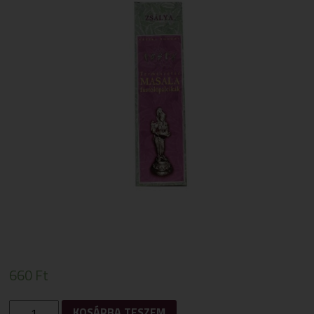
660
Ft
FÜSTÖLŐ
KOSÁRBA TESZEM