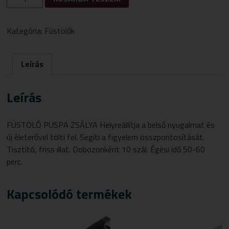
PUSPA
ZSÁLYA
10
Kategória:
Füstölők
DB
MENNYISÉG
Leírás
Leírás
FÜSTÖLŐ PUSPA ZSÁLYA Helyreállítja a belső nyugalmat és
új életerővel tölti fel. Segíti a figyelem összpontosítását.
Tisztító, friss illat. Dobozonként 10 szál. Égési idő 50-60
perc.
Kapcsolódó termékek