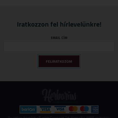
Iratkozzon fel hírlevelünkre!
EMAIL CÍM
Az online fizetést a Barion Payment Zrt. biztosítja, MNB engedély