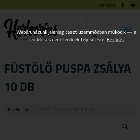
belépés
Webáruházunk jelenleg teszt üzemmódban működik — a
rendelések nem kerülnek teljesítésre.
Bezárás
FÜSTÖLŐ PUSPA ZSÁLYA
10 DB
Kezdőoldal
FÜSTÖLŐ PUSPA ZSÁLYA 10 DB