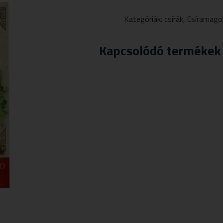
BROKKOLIMAG
CSÍRÁZTATÁSRA
Kategóriák:
csírák
,
Csíramago
13G
MENNYISÉG
Kapcsolódó termékek