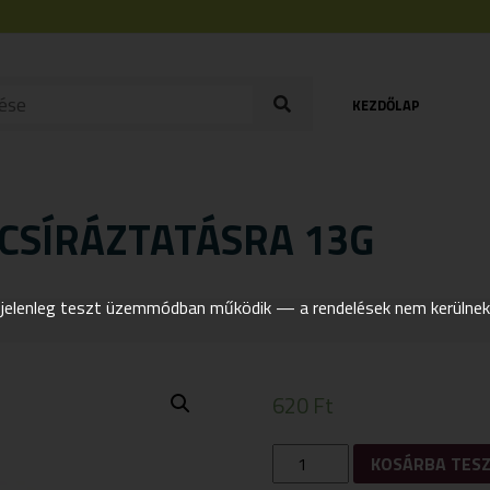
KEZDŐLAP
CSÍRÁZTATÁSRA 13G
elenleg teszt üzemmódban működik — a rendelések nem kerülnek t
620
Ft
GEO
KOSÁRBA TES
BIO