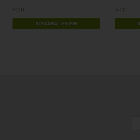
620
Ft
940
Ft
KOSÁRBA TESZEM