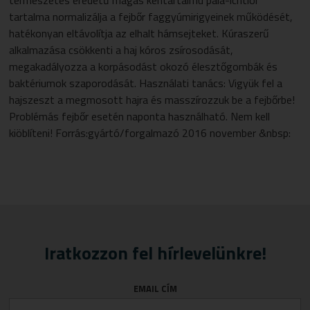
természetes eredetű magas kéntartalmú pala-ichtiol
tartalma normalizálja a fejbőr faggyúmirigyeinek működését,
hatékonyan eltávolítja az elhalt hámsejteket. Kúraszerű
alkalmazása csökkenti a haj kóros zsírosodását,
megakadályozza a korpásodást okozó élesztőgombák és
baktériumok szaporodását. Használati tanács: Vigyük fel a
hajszeszt a megmosott hajra és masszírozzuk be a fejbőrbe!
Problémás fejbőr esetén naponta használható. Nem kell
kiöblíteni! Forrás:gyártó/forgalmazó 2016 november &nbsp:
Iratkozzon fel hírlevelünkre!
EMAIL CÍM