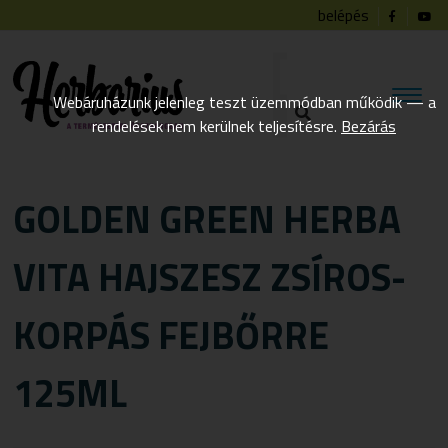
belépés
Webáruházunk jelenleg teszt üzemmódban működik — a
rendelések nem kerülnek teljesítésre.
Bezárás
GOLDEN GREEN HERBA
VITA HAJSZESZ ZSÍROS-
KORPÁS FEJBŐRRE
125ML