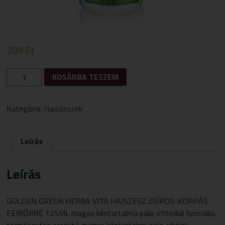
789
Ft
GOLDEN
KOSÁRBA TESZEM
GREEN
HERBA
VITA
Kategória:
Hajszeszek
HAJSZESZ
ZSÍROS-
KORPÁS
Leírás
FEJBŐRRE
125ML
MENNYISÉG
Leírás
GOLDEN GREEN HERBA VITA HAJSZESZ ZSÍROS-KORPÁS
FEJBŐRRE 125ML magas kéntartalmú pala-ichtiollal Speciális,