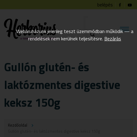
belépés
Webáruházunk jelenleg teszt üzemmódban működik — a
rendelések nem kerülnek teljesítésre.
Bezárás
Gullón glutén- és
laktózmentes digestive
keksz 150g
Kezdőoldal
Gullón glutén- és laktózmentes digestive keksz 150g