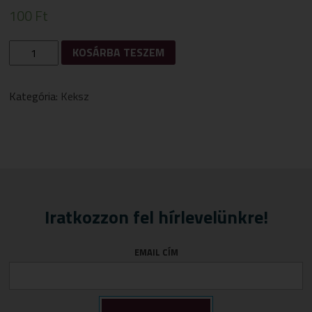
100
Ft
GULLÓN
KOSÁRBA TESZEM
GLUTÉN-
ÉS
LAKTÓZMENTES
Kategória:
Keksz
DIGESTIVE
KEKSZ
150G
MENNYISÉG
Iratkozzon fel hírlevelünkre!
EMAIL CÍM