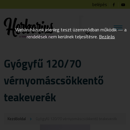
belépés
Webáruházunk jelenleg teszt üzemmódban működik — a
rendelések nem kerülnek teljesítésre.
Bezárás
Gyógyfű 120/70
vérnyomáscsökkentő
teakeverék
Kezdőoldal
Gyógyfű 120/70 vérnyomáscsökkentő teakeverék