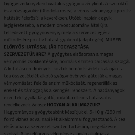
Gyógyszerkönyvben hivatalos gyógynövényként. A szurokfű
és a rózsagyökér (Rhodiola rosea) a vörös színanyagok pozitív
hatását felerősíti a keverékben. Utóbbi napjaink egyik
legígéretesebb, a modern orvostudomány által újra
felfedezett gyógynövénye, mely a szervezet egész
működésére pozitív hatást gyakorol (adaptogén).
MILYEN
ELŐNYÖS HATÁSSAL JÁR FOGYASZTÁSA
SZERVEZETÜNKRE?
A gyógytea elsősorban a magas
vérnyomás csökkentésére, normális szinten tartására szolgál.
A kutatási eredmények- köztük humán kísérletek alapján- a
tea összetételét alkotó gyógynövények gátolják a magas
vérnyomásért felelős enzim működését, regenerálják az
ereket és támogatják a keringési rendszert. A hatóanyagok
ezen felül gyulladásgátló, mikróba ellenes hatással is
rendelkeznek. &nbsp:
HOGYAN ALKALMAZZUK?
Hagyományos gyógyteaként készítjük el. 5-10 g /250 ml
forró vízhez adva, napi két alkalommal fogyasztandó. A tea
elsősorban a szervezet szinten tartására, megelőzésre
szolgál. A kezelőorvos véleménye alapján alkalmas a