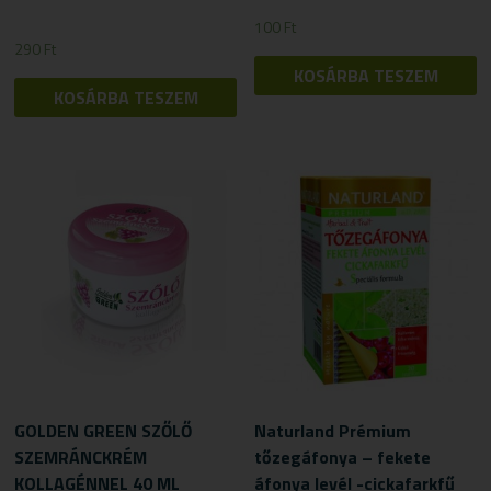
100
Ft
290
Ft
KOSÁRBA TESZEM
KOSÁRBA TESZEM
GOLDEN GREEN SZŐLŐ
Naturland Prémium
SZEMRÁNCKRÉM
tőzegáfonya – fekete
KOLLAGÉNNEL 40 ML
áfonya levél -cickafarkfű