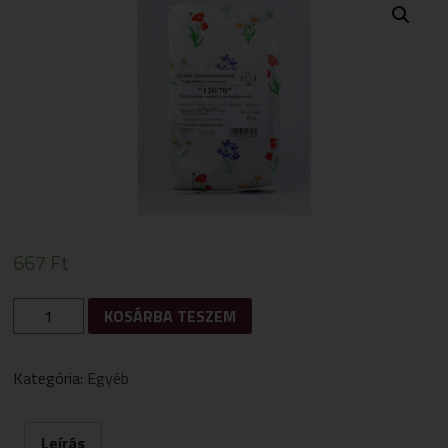
667
Ft
GYÓGYFŰ
KOSÁRBA TESZEM
120/70
VÉRNYOMÁSCSÖKKENTŐ
TEAKEVERÉK
Kategória:
Egyéb
MENNYISÉG
Leírás