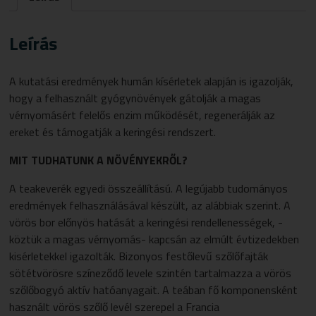
Leírás
A kutatási eredmények humán kísérletek alapján is igazolják,
hogy a felhasznált gyógynövények gátolják a magas
vérnyomásért felelős enzim működését, regenerálják az
ereket és támogatják a keringési rendszert.
MIT TUDHATUNK A NÖVÉNYEKRŐL?
A teakeverék egyedi összeállítású. A legújabb tudományos
eredmények felhasználásával készült, az alábbiak szerint. A
vörös bor előnyös hatását a keringési rendellenességek, -
köztük a magas vérnyomás- kapcsán az elmúlt évtizedekben
kisérletekkel igazolták. Bizonyos festőlevű szőlőfajták
sötétvörösre színeződő levele szintén tartalmazza a vörös
szőlőbogyó aktív hatóanyagait. A teában fő komponensként
használt vörös szőlő levél szerepel a Francia