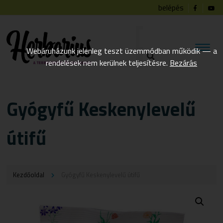
belépés
Webáruházunk jelenleg teszt üzemmódban működik — a
rendelések nem kerülnek teljesítésre.
Bezárás
Gyógyfű Keskenylevelű
útifű
Kezdőoldal
Gyógyfű Keskenylevelű útifű