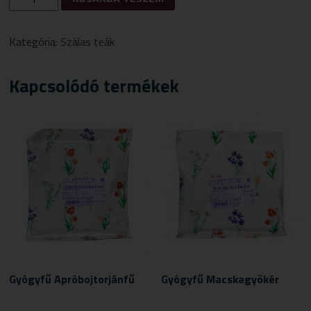
KESKENYLEVELŰ
ÚTIFŰ
MENNYISÉG
Kategória:
Szálas teák
Kapcsolódó termékek
Gyógyfű Apróbojtorjánfű
Gyógyfű Macskagyökér