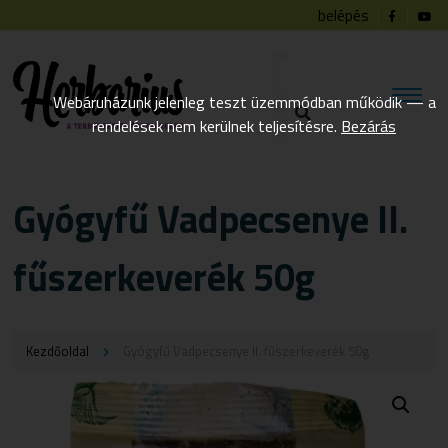
belépés
Webáruházunk jelenleg teszt üzemmódban működik — a
rendelések nem kerülnek teljesítésre.
Bezárás
Gyógyfű Vadpecsenye II.
fűszerkeverék 50g
Kezdőoldal
Gyógyfű Vadpecsenye II. fűszerkeverék 50g