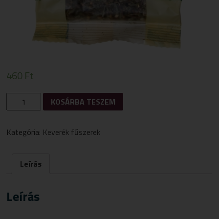
460
Ft
GYÓGYFŰ
KOSÁRBA TESZEM
VADPECSENYE
II.
FŰSZERKEVERÉK
Kategória:
Keverék fűszerek
50G
MENNYISÉG
Leírás
Leírás