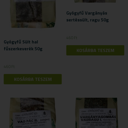
Gyógyfű Vargányás
sertéssült, ragu 50g
460
Ft
Gyógyfű Sült hal
fűszerkeverék 50g
KOSÁRBA TESZEM
460
Ft
KOSÁRBA TESZEM