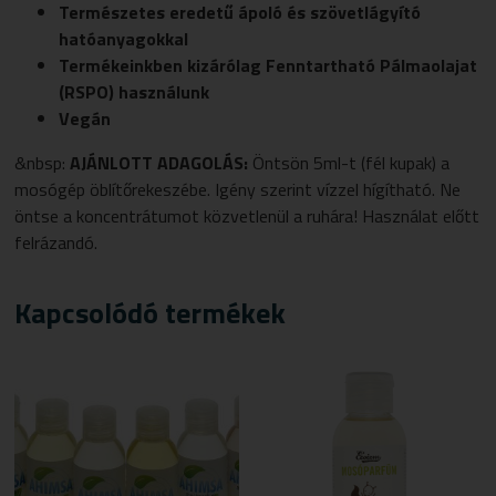
Természetes eredetű ápoló és szövetlágyító
hatóanyagokkal
Termékeinkben kizárólag Fenntartható Pálmaolajat
(RSPO)
használunk
Vegán
&nbsp:
AJÁNLOTT ADAGOLÁS:
Öntsön 5ml-t (fél kupak) a
mosógép öblítőrekeszébe. Igény szerint vízzel hígítható. Ne
öntse a koncentrátumot közvetlenül a ruhára! Használat előtt
felrázandó.
Kapcsolódó termékek