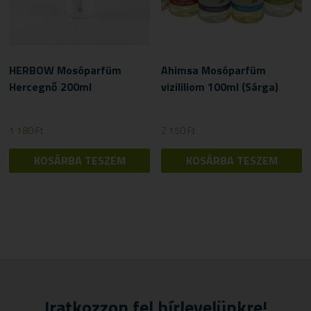
HERBOW Mosóparfüm
Ahimsa Mosóparfüm
Hercegnő 200ml
vizililiom 100ml (Sárga)
1 180
Ft
2 150
Ft
KOSÁRBA TESZEM
KOSÁRBA TESZEM
Iratkozzon fel hírlevelünkre!