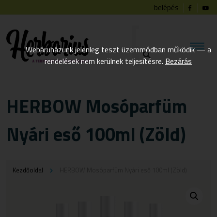
belépés
Webáruházunk jelenleg teszt üzemmódban működik — a
rendelések nem kerülnek teljesítésre.
Bezárás
HERBOW Mosóparfüm
Nyári eső 100ml (Zöld)
Kezdőoldal
HERBOW Mosóparfüm Nyári eső 100ml (Zöld)