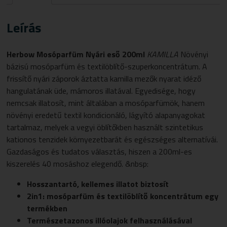
Leírás
Herbow Mosóparfüm Nyári eső 200ml
KAMILLA
Növényi
bázisú mosóparfüm és textilöblítő-szuperkoncentrátum. A
frissítő nyári záporok áztatta kamilla mezők nyarat idéző
hangulatának üde, mámoros illatával. Egyedisége, hogy
nemcsak illatosít, mint általában a mosóparfümök, hanem
növényi eredetű textil kondicionáló, lágyító alapanyagokat
tartalmaz, melyek a vegyi öblítőkben használt szintetikus
kationos tenzidek környezetbarát és egészséges alternatívái.
Gazdaságos és tudatos választás, hiszen a 200ml-es
kiszerelés 40 mosáshoz elegendő. &nbsp:
Hosszantartó, kellemes illatot biztosít
2in1: mosóparfüm és textilöblítő koncentrátum egy
termékben
Természetazonos illóolajok felhasználásával