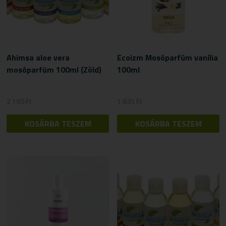
Ahimsa aloe vera
Ecoizm Mosóparfüm vanília
mosóparfüm 100ml (Zöld)
100ml
2 150
Ft
1 835
Ft
KOSÁRBA TESZEM
KOSÁRBA TESZEM