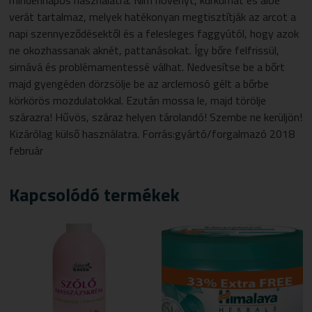
mindennapos használatra. Nim növényt, kurkumát és aloe
verát tartalmaz, melyek hatékonyan megtisztítják az arcot a
napi szennyeződésektől és a felesleges faggyútól, hogy azok
ne okozhassanak aknét, pattanásokat. Így bőre felfrissül,
simává és problémamentessé válhat. Nedvesítse be a bőrt
majd gyengéden dörzsölje be az arclemosó gélt a bőrbe
körkörös mozdulatokkal. Ezután mossa le, majd törölje
szárazra! Hűvös, száraz helyen tárolandó! Szembe ne kerüljön!
Kizárólag külső használatra. Forrás:gyártó/forgalmazó 2018
február
Kapcsolódó termékek