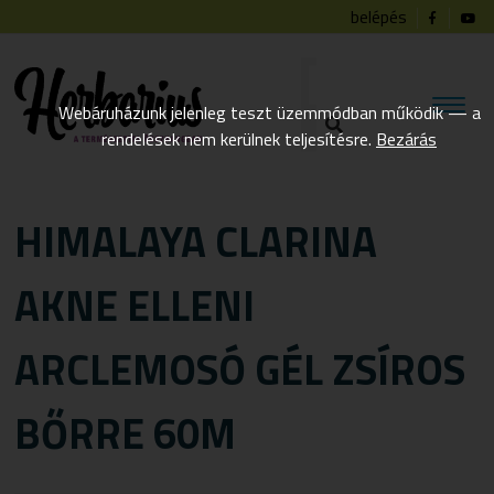
belépés
Webáruházunk jelenleg teszt üzemmódban működik — a
rendelések nem kerülnek teljesítésre.
Bezárás
HIMALAYA CLARINA
AKNE ELLENI
ARCLEMOSÓ GÉL ZSÍROS
BŐRRE 60M