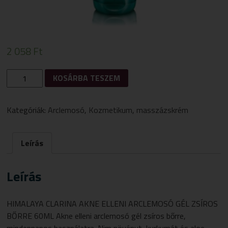
2 058
Ft
HIMALAYA
KOSÁRBA TESZEM
CLARINA
AKNE
ELLENI
Kategóriák:
Arclemosó
,
Kozmetikum
,
masszázskrém
ARCLEMOSÓ
GÉL
ZSÍROS
Leírás
BŐRRE
60M
MENNYISÉG
Leírás
HIMALAYA CLARINA AKNE ELLENI ARCLEMOSÓ GÉL ZSÍROS
BŐRRE 60ML Akne elleni arclemosó gél zsíros bőrre,