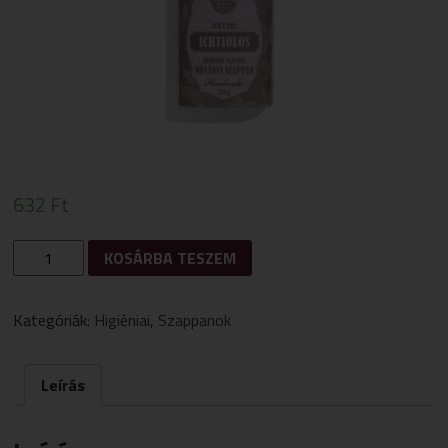
632
Ft
ICHTYOLOS
KOSÁRBA TESZEM
HIDEGEN
SAJTOLT
SZAPPAN
Kategóriák:
Higiéniai
,
Szappanok
110G
MENNYISÉG
Leírás