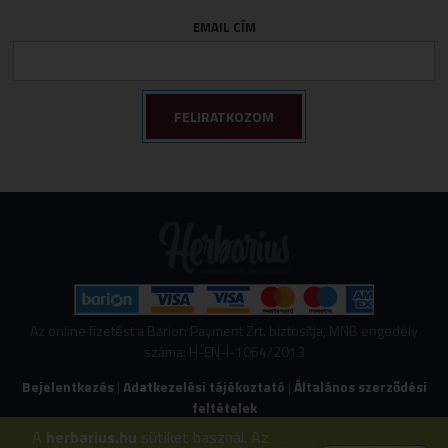
EMAIL CÍM
Az online fizetést a Barion Payment Zrt. biztosítja, MNB engedély
száma: H-EN-I-1064/2013
Bejelentkezés
|
Adatkezelési tájékoztató
|
Általános szerződési
feltételek
A
herbarius.hu
sütiket használ. Az
© Copyright 2026 Herbarius | All Rights Reserved. | Designed by