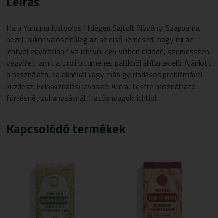
Leírás
Ha a Yamuna
Ichtyol
os Hidegen Sajtolt Növényi Szappanra
nézel, akkor valószínűleg az az első kérdésed, hogy mi az
ichtyol
egyáltalán? Az
ichtyol
egy vízben oldódó, szervesszén
vegyület, amit a tiroli bitumenes palákból állítanak elő. Ajánlott
a használata, ha aknéval vagy más gyulladásos problémával
küzdesz. Felhasználási javaslat: Arcra, testre használható
fürdésnél, zuhanyzásnál. Hatóanyagok: ichtiol
Kapcsolódó termékek