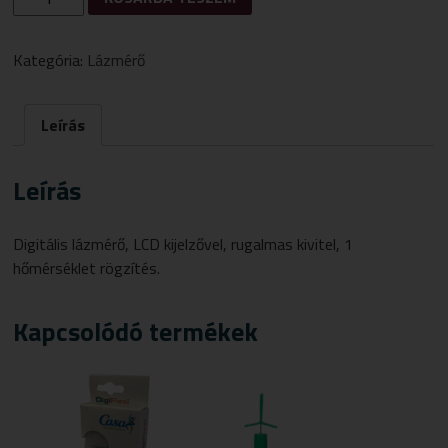
BABY
LINE
FLEXIBILIS
Kategória:
Lázmérő
LÁZMÉRŐ
MENNYISÉG
Leírás
Leírás
Digitális lázmérő, LCD kijelzővel, rugalmas kivitel, 1
hőmérséklet rögzítés.
Kapcsolódó termékek