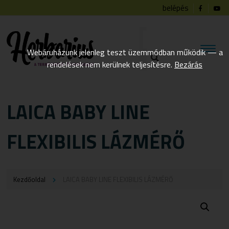
belépés
Webáruházunk jelenleg teszt üzemmódban működik — a
rendelések nem kerülnek teljesítésre.
Bezárás
LAICA BABY LINE
FLEXIBILIS LÁZMÉRŐ
Kezdőoldal
LAICA BABY LINE FLEXIBILIS LÁZMÉRŐ