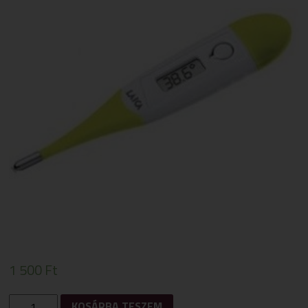
1 500
Ft
LAICA
KOSÁRBA TESZEM