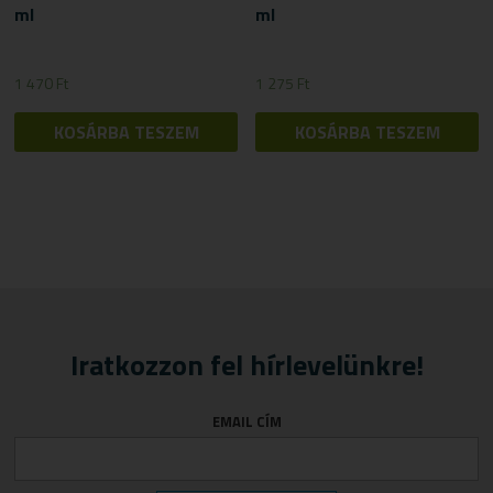
ml
ml
1 470
Ft
1 275
Ft
KOSÁRBA TESZEM
KOSÁRBA TESZEM
Iratkozzon fel hírlevelünkre!
EMAIL CÍM