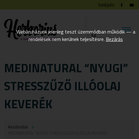
belépés
Webáruházunk jelenleg teszt üzemmódban működik — a
rendelések nem kerülnek teljesítésre.
Bezárás
MEDINATURAL “NYUGI”
STRESSZŰZŐ ILLÓOLAJ
KEVERÉK
Kezdőoldal
MEDINATURAL “NYUGI” STRESSZŰZŐ ILLÓOLAJ KEVERÉK