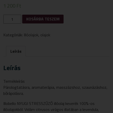
1 200
Ft
MEDINATURAL
KOSÁRBA TESZEM
"NYUGI"
STRESSZŰZŐ
ILLÓOLAJ
Kategóriák:
Illóolajok
,
olajok
KEVERÉK
MENNYISÉG
Leírás
Leírás
Termékleírás
Párologtatásra, aromaterápia, masszázshoz, szaunázáshoz,
bőrápolásra.
Illobello NYUGI STRESSZŰZŐ illóolaj keverék 100%-os
illóolajokból. Vidám citrusos virágos illatában a levendula,