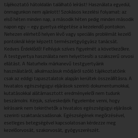
tájékoztató hátoldalán található leírást! Használata egyedül,
önmagunkon nem ajánlott! Szokásos kezelési folyamat: az
első héten minden nap, a második héten pedig minden második
napon egy – egy gyertya elégetése a kezelendő pontokon.
Nehezen elérhető helyen lévő vagy speciális problémát kezelő
pontoknál kérje képzett természetgyógyász tanácsát.
Kedves Érdeklődő! Felhívjuk szíves figyelmét a következőkre.
A testgyertya használata nem helyettesíti a szakszerű orvosi
ellátást. A Naturhelix márkanevű testgyertyáink
használatáról, alkalmazásuk módjáról szóló tájékoztatóink
csak az eddigi tapasztalatok alapján kerültek összeállításra. A
hivatalos egészségügyi eljárások szerinti dokumentumokkal,
kutatásokkal alátámasztott eredményekről nem tudunk
beszámolni. Kérjük, szíveskedjék figyelembe venni, hogy
leírásaink nem tekinthetők a hivatalos egészségügyi eljárások
szerinti szaktanácsadásnak. Egészségének megőrzésével,
esetleges betegségével kapcsolatosan kérdezze meg
kezelőorvosát, szakorvosát, gyógyszerészét.