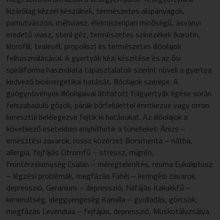
kizárólag kézzel készülnek, ter­mé­szetes alapanyagok,
pamutvászon, méh­viasz, élelmiszeripari minőségű, ásványi
eredetű viasz, steril géz, természetes színezékek (karotin,
klorofill, tealevél, propolisz) és természetes illóolajok
felhasználásával. A gyertyák kézi készítése és az ősi
spirálforma használata tapasztalatok szerint növeli a gyertya
kedvező bioenergetikai hatását. Illóolajok szerepe: A
gyógynövények illóolajaival átitatott fülgyertyák égése során
felszabaduló gőzök, párák bőrfelülettel érintkezve vagy orron
keresztül belélegezve fejtik ki hatásukat. Az illóolajok a
következő esetekben enyhíthetik a tüneteket: Ánizs –
emésztési zavarok, rossz közérzet Borsmenta – nátha,
allergia, fejfájás Citromfű – stressz, migrén,
frontérzékenység Csalán – méregtelenítés, reuma Eukaliptusz
– légzési problémák, megfázás Fahéj – keringési zavarok,
depresszió, Geranium – depresszió, fülfájás Kakukkfű –
kimerültség, ideggyengeség Kamilla – gyulladás, görcsök,
megfázás Levendula – fejfájás, depresszió, Muskotályzsálya