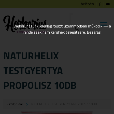
belépés
Webáruházunk jelenleg teszt üzemmódban működik — a
rendelések nem kerülnek teljesítésre.
Bezárás
NATURHELIX
TESTGYERTYA
PROPOLISZ 10DB
Kezdőoldal
NATURHELIX TESTGYERTYA PROPOLISZ 10DB