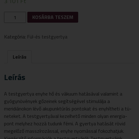
3 101
Ft
NATURHELIX
KOSÁRBA TESZEM
TESTGYERTYA
PROPOLISZ
10DB
Kategória:
Fül-és testgyertya
MENNYISÉG
Leírás
Leírás
A testgyertya enyhe hő és vákuum hatásával valamint a
gyógynövények gőzeinek segít­sé­gé­vel stimulálja a
meridiánokon lévő aku­punk­tú­rás pon­to­kat és eny­hít­heti a tü­
ne­te­ket. A test­gyer­tyával kezel­hető minden olyan energia­
pont mely­hez hozzá tudunk férni. A gyertya hatását rövid
megelőző masszí­rozással, enyhe nyo­mással fokozhatjuk.
Kiegészítő információk a testgyertyáról: Testgyertyáink