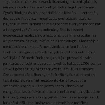
– görcsök, emésztési zavarok Rozmaring – izomfájdalmak,
reuma, szédülés Teafa – torokgyulladás, légúti problémák.
Egyéb illóolajok és oldat specialitások: Kristály – szorongás,
depresszió Propolisz – megfázás, gyulladások, asztma,
legyengült immunrendszer, méregtelenítés. Milyen módon hat
a testgyertya? Az orvostudomány által is elismert
gyógyászati módszerek, a hagyományos kínai orvoslás, az
akupresszúra, az akupunktúra és a reflexológia is használja a
meridiánok rendszerét. A meridiánok az emberi testben
található energia vezetékek melyek az életenergiát, a chi-t
szál­lít­ják. A fő meridiánok pontjainak (aku­presszú­rás/aku­
punktúrás pontok) rend­szerét, helyét és hatását 2006-ban az
ENSZ Egész­ségügyi Világ­szervezete, a WHO is elismerte.
Ezek a pontok általában nyomásérzékenyek, sok receptort
tartalmaznak, valamint légző­pon­tokként fokozott a
széndioxid leadásuk. Ezen pontok stimulálásával az
energiaáramlás befolyásolható, a tünetek enyhíthetők, ebben
lehet segítségünkre a testgyertya. Alkalmazás módja: Kérjük
használat előtt tanulmányozza a termékhez mellékelt