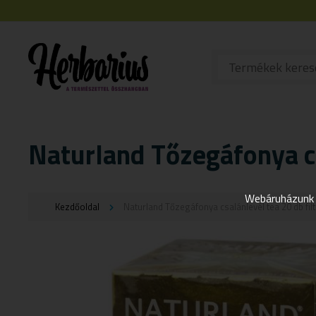
Naturland Tőzegáfonya cs
Webáruházunk j
Kezdőoldal
Naturland Tőzegáfonya csalánlevél tea 20 db filt