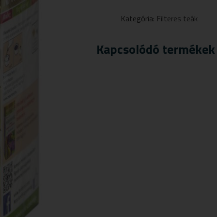
CSALÁNLEVÉL
TEA
Kategória:
Filteres teák
20
DB
FILTER
Kapcsolódó termékek
MENNYISÉG