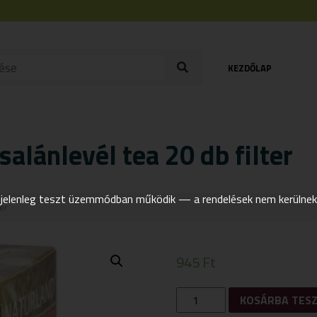
KEZDŐLAP
alánlevél tea 20 db filter
elenleg teszt üzemmódban működik — a rendelések nem kerülnek t
er
945
Ft
NATURLAND
KOSÁRBA TES
TŐZEGÁFONYA