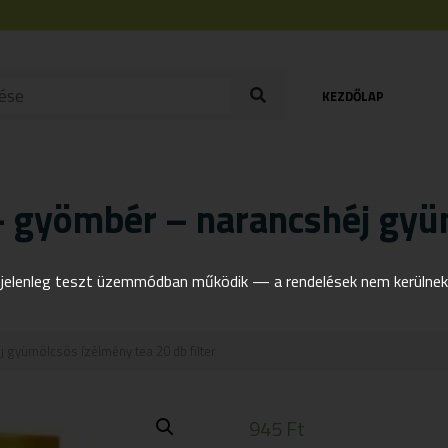
KEZDŐLAP
 gyömbér – narancshéj gyü
elenleg teszt üzemmódban működik — a rendelések nem kerülnek t
gyümölcsös ízélmény tea 20 db filter
945
Ft