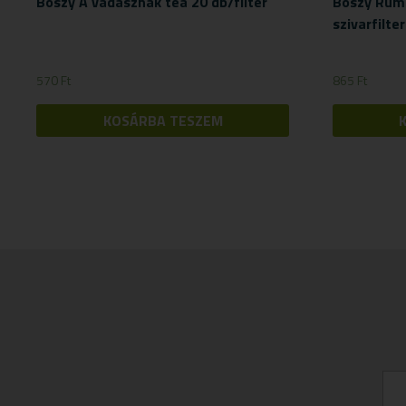
Boszy A vadásznak tea 20 db/filter
Boszy Rum
szivarfilte
570
Ft
865
Ft
KOSÁRBA TESZEM