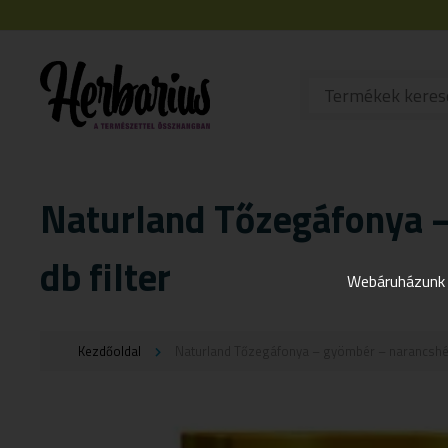
Naturland Tőzegáfonya –
db filter
Webáruházunk j
Kezdőoldal
Naturland Tőzegáfonya – gyömbér – narancshéj 