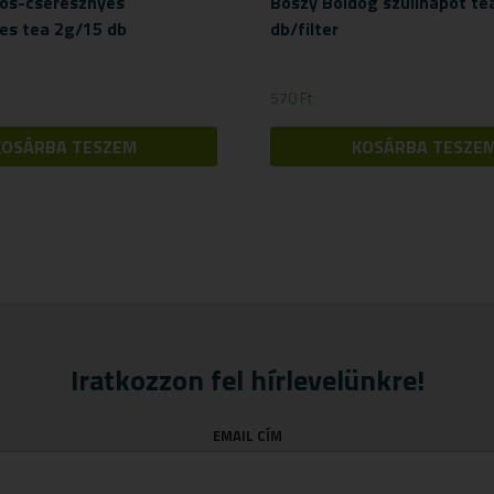
os-cseresznyés
Boszy Boldog szülinapot te
res tea 2g/15 db
db/filter
570
Ft
KOSÁRBA TESZEM
KOSÁRBA TESZE
Iratkozzon fel hírlevelünkre!
EMAIL CÍM