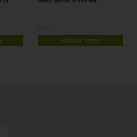
a 20
Boszy Feri tea 20 db/filter
570
Ft
M
KOSÁRBA TESZEM