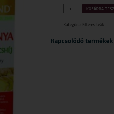
NATURLAND
KOSÁRBA TES
TŐZEGÁFONYA
-
GYÖMBÉR
Kategória:
Filteres teák
-
NARANCSHÉJ
GYÜMÖLCSÖS
Kapcsolódó termékek
ÍZÉLMÉNY
TEA
20
DB
FILTER
MENNYISÉG