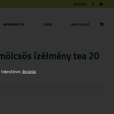
belépés
INFORMÁCIÓK
SHOP
KAPCSOLAT
mölcsös ízélmény tea 20
eljesítésre.
Bezárás