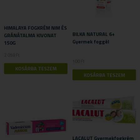
HIMALAYA FOGKRÉM NIM ÉS
BILKA NATURAL 6+
GRÁNÁTALMA KIVONAT
Gyermek foggél
150G
2 058
Ft
100
Ft
KOSÁRBA TESZEM
KOSÁRBA TESZEM
LACALUT Gyermekfogkrém