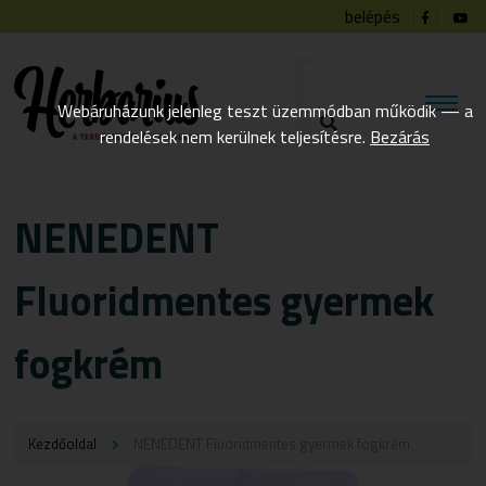
belépés
Webáruházunk jelenleg teszt üzemmódban működik — a
rendelések nem kerülnek teljesítésre.
Bezárás
NENEDENT
Fluoridmentes gyermek
fogkrém
Kezdőoldal
NENEDENT Fluoridmentes gyermek fogkrém