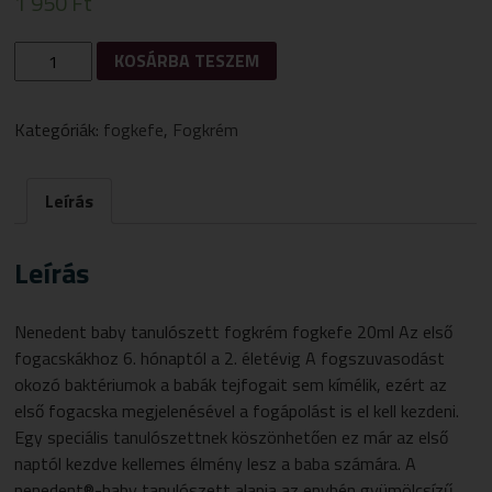
1 950
Ft
NENEDENT
KOSÁRBA TESZEM
FLUORIDMENTES
GYERMEK
FOGKRÉM
Kategóriák:
fogkefe
,
Fogkrém
MENNYISÉG
Leírás
Leírás
Nenedent baby tanulószett fogkrém fogkefe 20ml Az első
fogacskákhoz 6. hónaptól a 2. életévig A fogszuvasodást
okozó baktériumok a babák tejfogait sem kímélik, ezért az
első fogacska megjelenésével a fogápolást is el kell kezdeni.
Egy speciális tanulószettnek köszönhetően ez már az első
naptól kezdve kellemes élmény lesz a baba számára. A
nenedent®-baby tanulószett alapja az enyhén gyümölcsízű