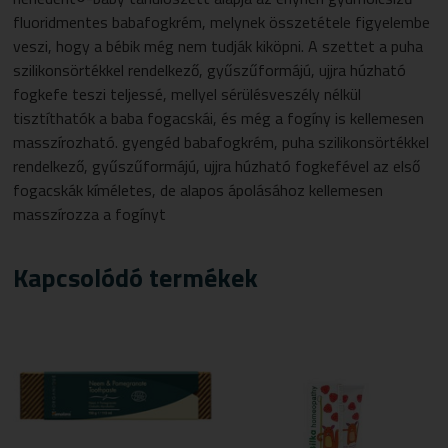
fluoridmentes babafogkrém, melynek összetétele figyelembe
veszi, hogy a bébik még nem tudják kiköpni. A szettet a puha
szilikonsörtékkel rendelkező, gyűszűformájú, ujjra húzható
fogkefe teszi teljessé, mellyel sérülésveszély nélkül
tisztíthatók a baba fogacskái, és még a fogíny is kellemesen
masszírozható. gyengéd babafogkrém, puha szilikonsörtékkel
rendelkező, gyűszűformájú, ujjra húzható fogkefével az első
fogacskák kíméletes, de alapos ápolásához kellemesen
masszírozza a fogínyt
Kapcsolódó termékek