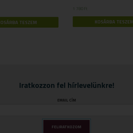
1 780
Ft
KOSÁRBA TESZE
KOSÁRBA TESZEM
Iratkozzon fel hírlevelünkre!
EMAIL CÍM