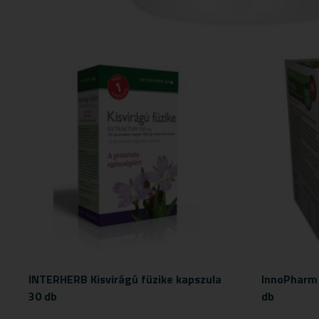
INTERHERB Kisvirágú füzike kapszula
InnoPharm 
30 db
db