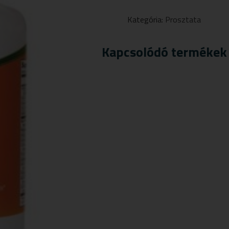
HEALTH
KAPSZULA
Kategória:
Prosztata
90
DB
MENNYISÉG
Kapcsolódó termékek