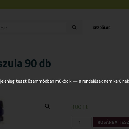
KEZDŐLAP
szula 90 db
elenleg teszt üzemmódban működik — a rendelések nem kerülnek t
100
Ft
NOW
KOSÁRBA TES
PROSTATE