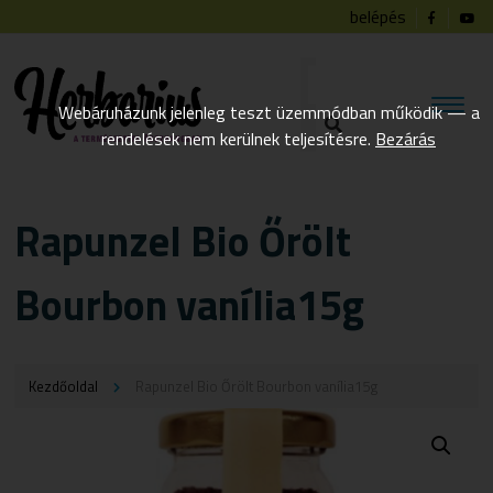
belépés
Webáruházunk jelenleg teszt üzemmódban működik — a
rendelések nem kerülnek teljesítésre.
Bezárás
Rapunzel Bio Őrölt
Bourbon vanília15g
Kezdőoldal
Rapunzel Bio Őrölt Bourbon vanília15g