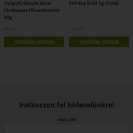
Gyógyfű Bütyök bácsi
Sáfrány őrölt 1g (Toldi)
fácánleves fűszerkeverék
50g
460
Ft
1 200
Ft
KOSÁRBA TESZEM
KOSÁRBA TESZEM
Iratkozzon fel hírlevelünkre!
EMAIL CÍM