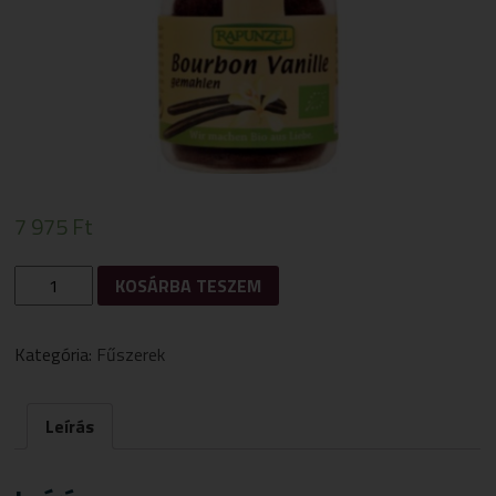
7 975
Ft
RAPUNZEL
KOSÁRBA TESZEM
BIO
ŐRÖLT
BOURBON
Kategória:
Fűszerek
VANÍLIA15G
MENNYISÉG
Leírás