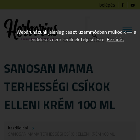
belépés
Webáruházunk jelenleg teszt üzemmódban működik — a
rendelések nem kerülnek teljesítésre.
Bezárás
SANOSAN MAMA
TERHESSÉGI CSÍKOK
ELLENI KRÉM 100 ML
Kezdőoldal
SANOSAN MAMA TERHESSÉGI CSÍKOK ELLENI KRÉM 100 ML