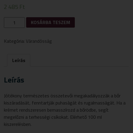
2 485
Ft
SANOSAN
KOSÁRBA TESZEM
MAMA
TERHESSÉGI
CSÍKOK
Kategória:
Várandósság
ELLENI
KRÉM
100
Leírás
ML
MENNYISÉG
Leírás
Jótékony természetes összetevői megakadályozzák a bőr
kiszáradását, fenntartják puhaságát és rugalmasságát. Ha a
krémet rendszeresen bemasszírozd a bőrödbe, segít
megelőzni a terhességi csíkokat. Elérhető 100 ml
kiszerelésben.