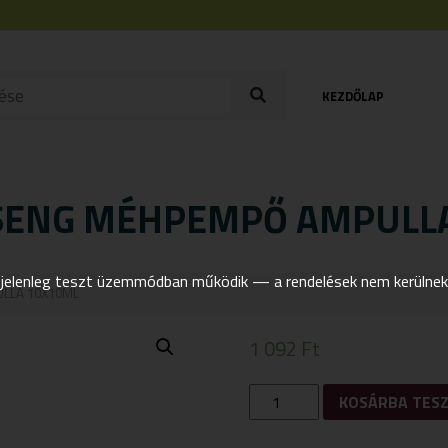
KEZDŐLAP
SENG MÉHPEMPŐ AMPULL
elenleg teszt üzemmódban működik — a rendelések nem kerülnek t
LLA 10X10ML
1 092
Ft
SUNMOON
KOSÁRBA TES
POLLEN
GINSENG