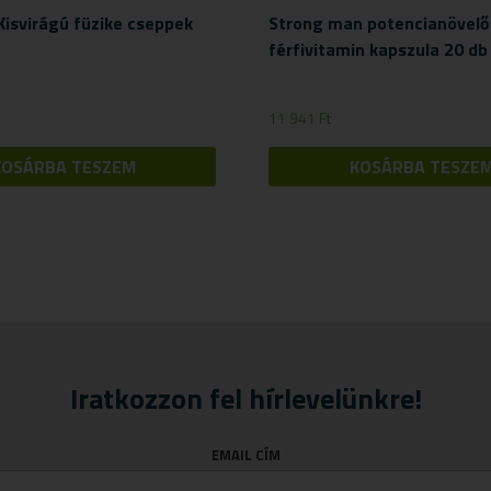
isvirágú füzike cseppek
Strong man potencianövelő
férfivitamin kapszula 20 db
11 941
Ft
KOSÁRBA TESZEM
KOSÁRBA TESZE
Iratkozzon fel hírlevelünkre!
EMAIL CÍM