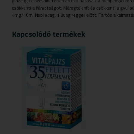
ginzeng felbecsülhetetlen értékű hatásait a méhpempő koron
csökkenti a fáradtságot. Méregtelenít és csökkenti a gyul
4mg/10ml Napi adag: 1 üveg reggeli előtt. Tartós alkalmaz
Kapcsolódó termékek