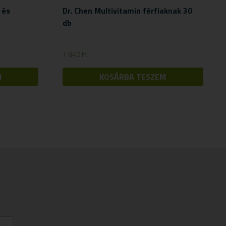
 és
Dr. Chen Multivitamin férfiaknak 30
db
1 840
Ft
M
KOSÁRBA TESZEM