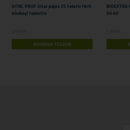
VITAL PROF Vital pajzs 35 feletti férfi
BIOEXTRA K
növényi tabletta
50 ml
2 850
Ft
1 325
Ft
KOSÁRBA TESZEM