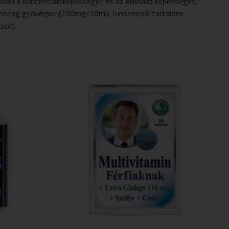
veli a koncentrálóképességet és az ellenálló képességet,
inseng gyökérpor (200mg/10ml). Ginsenosid tartalom:
solt.