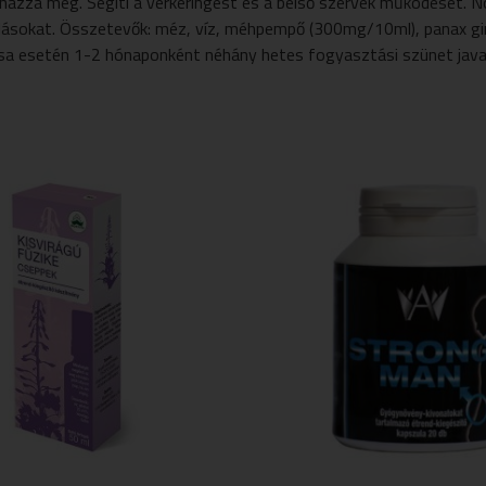
ázza meg. Segíti a vérkeringést és a belső szervek működését. Nö
ladásokat. Összetevők: méz, víz, méhpempő (300mg/10ml), panax g
ása esetén 1-2 hónaponként néhány hetes fogyasztási szünet java