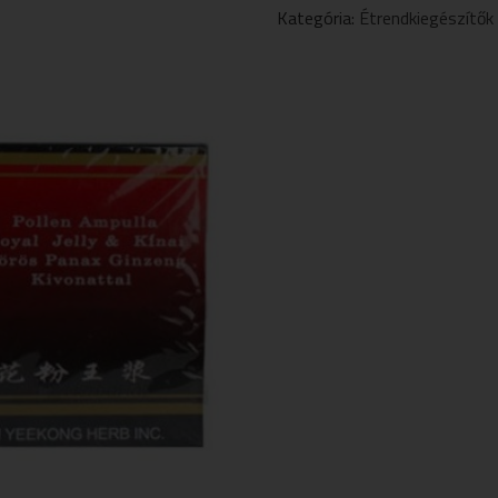
MÉHPEMPŐ
Kategória:
Étrendkiegészítők
AMPULLA
10X10ML
MENNYISÉG