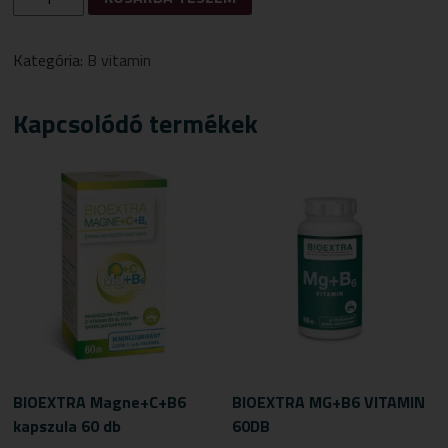
B12
VITAMIN
KAPSZULA
Kategória:
B vitamin
100
DB
MENNYISÉG
Kapcsolódó termékek
BIOEXTRA Magne+C+B6
BIOEXTRA MG+B6 VITAMIN
kapszula 60 db
60DB