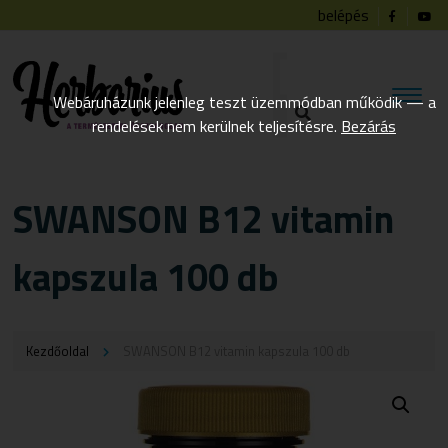
belépés
Webáruházunk jelenleg teszt üzemmódban működik — a
rendelések nem kerülnek teljesítésre.
Bezárás
SWANSON B12 vitamin
kapszula 100 db
Kezdőoldal
SWANSON B12 vitamin kapszula 100 db