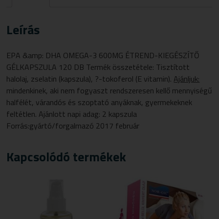
KIEGÉSZÍTŐ
GÉLKAPSZULA
Leírás
120
DB
MENNYISÉG
EPA &amp: DHA OMEGA-3 600MG ÉTREND-KIEGÉSZÍTŐ
GÉLKAPSZULA 120 DB Termék összetétele: Tisztított
halolaj, zselatin (kapszula), ?-tokoferol (E vitamin).
Ajánljuk:
mindenkinek, aki nem fogyaszt rendszeresen kellő mennyiségű
halfélét, várandós és szoptató anyáknak, gyermekeknek
feltétlen. Ajánlott napi adag: 2 kapszula
Forrás:gyártó/forgalmazó 2017 február
Kapcsolódó termékek