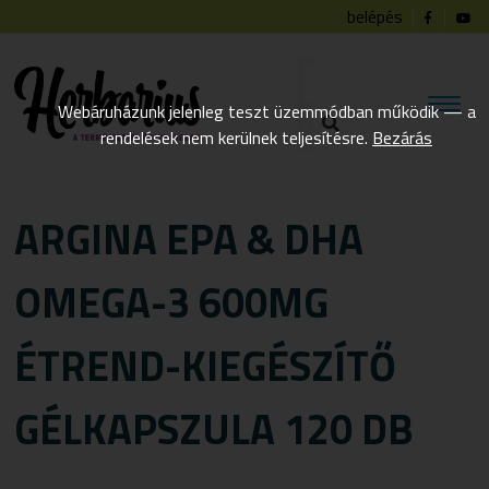
belépés
Webáruházunk jelenleg teszt üzemmódban működik — a
rendelések nem kerülnek teljesítésre.
Bezárás
ARGINA EPA & DHA
OMEGA-3 600MG
ÉTREND-KIEGÉSZÍTŐ
GÉLKAPSZULA 120 DB