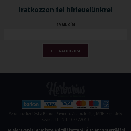
Iratkozzon fel hírlevelünkre!
EMAIL CÍM
Az online fizetést a Barion Payment Zrt. biztosítja, MNB engedély
száma: H-EN-I-1064/2013
Bejelentkezés
|
Adatkezelési tájékoztató
|
Általános szerződési