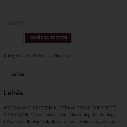
2 832
Ft
AROMAX
KOSÁRBA TESZEM
ANTIBACTERIA
KUBEBA+CITROM
LÉGFRISSÍTŐ
Kategóriák:
Fertőtlenítők
,
Higiéniai
SPRAY
40ML
MENNYISÉG
Leírás
Leírás
AROMAX ANTIBACTERIA KUBEBA+CITROM LÉGFRISSÍTŐ
SPRAY 40ML Összetevők: etanol, Citromolaj, Kubebaolaj A
felhasznált illóolajoknak, illetve összetevőiknek egyes légúti