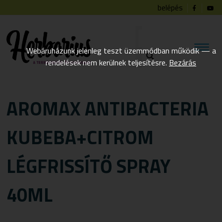
belépés
Webáruházunk jelenleg teszt üzemmódban működik — a
rendelések nem kerülnek teljesítésre.
Bezárás
AROMAX ANTIBACTERIA
KUBEBA+CITROM
LÉGFRISSÍTŐ SPRAY
40ML