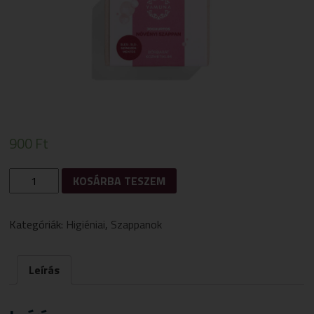
900
Ft
JOGHURTOS
KOSÁRBA TESZEM
SZAPPAN
100G
MENNYISÉG
Kategóriák:
Higiéniai
,
Szappanok
Leírás