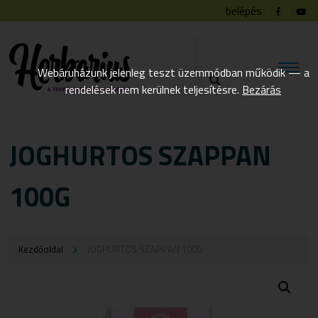
belépés
Webáruházunk jelenleg teszt üzemmódban működik — a
rendelések nem kerülnek teljesítésre.
Bezárás
JOGHURTOS SZAPPAN
100G
Kezdőoldal
JOGHURTOS SZAPPAN 100G