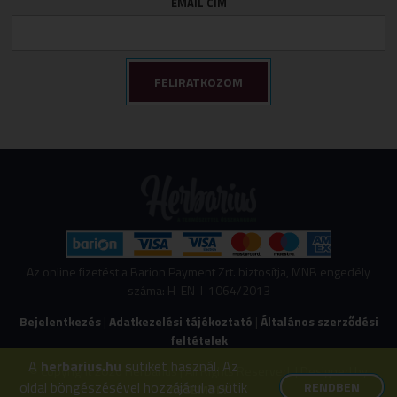
EMAIL CÍM
Az online fizetést a Barion Payment Zrt. biztosítja, MNB engedély
száma: H-EN-I-1064/2013
Bejelentkezés
|
Adatkezelési tájékoztató
|
Általános szerződési
feltételek
A
herbarius.hu
sütiket használ. Az
© Copyright 2026 Herbarius | All Rights Reserved. | Designed by
oldal böngészésével hozzájárul a sütik
RENDBEN
ASSEMBLY