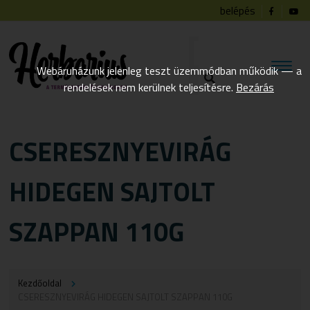
belépés
Webáruházunk jelenleg teszt üzemmódban működik — a
rendelések nem kerülnek teljesítésre.
Bezárás
CSERESZNYEVIRÁG
HIDEGEN SAJTOLT
SZAPPAN 110G
Kezdőoldal
CSERESZNYEVIRÁG HIDEGEN SAJTOLT SZAPPAN 110G