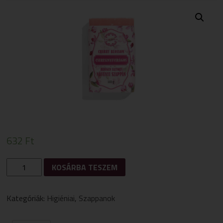
632
Ft
CSERESZNYEVIRÁG
KOSÁRBA TESZEM
HIDEGEN
SAJTOLT
SZAPPAN
Kategóriák:
Higiéniai
,
Szappanok
110G
MENNYISÉG