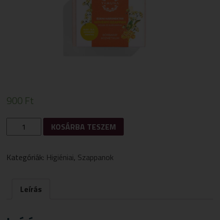
900
Ft
ÉDENI
KOSÁRBA TESZEM
HÁRSNEKTÁR
NÖVÉNYI
SZAPPAN
Kategóriák:
Higiéniai
,
Szappanok
100G
MENNYISÉG
Leírás