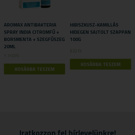
AROMAX ANTIBAKTERIA
HIBISZKUSZ-KAMILLÁS
SPRAY INDIA CITROMFŰ +
HIDEGEN SAJTOLT SZAPPAN
BORSMENTA + SZEGFŰSZEG
100G
20ML
632
Ft
1 710
Ft
KOSÁRBA TESZEM
KOSÁRBA TESZEM
Iratkozzon fel hírlevelünkre!