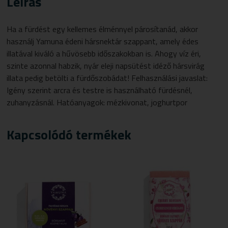
Leírás
Ha a fürdést egy kellemes élménnyel párosítanád, akkor
használj Yamuna édeni hársnektár szappant, amely édes
illatával kiváló a hűvösebb időszakokban is. Ahogy víz éri,
szinte azonnal habzik, nyár eleji napsütést idéző hársvirág
illata pedig betölti a fürdőszobádat! Felhasználási javaslat:
Igény szerint arcra és testre is használható fürdésnél,
zuhanyzásnál. Hatóanyagok:
mézkivonat
,
joghurtpor
Kapcsolódó termékek