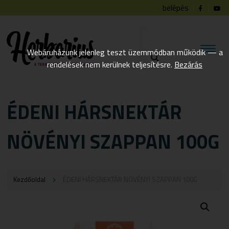
belépés
Webáruházunk jelenleg teszt üzemmódban működik — a
rendelések nem kerülnek teljesítésre.
Bezárás
ÉDENI HÁRSNEKTÁR
NÖVÉNYI SZAPPAN 100G
Kezdőoldal
ÉDENI HÁRSNEKTÁR NÖVÉNYI SZAPPAN 100G