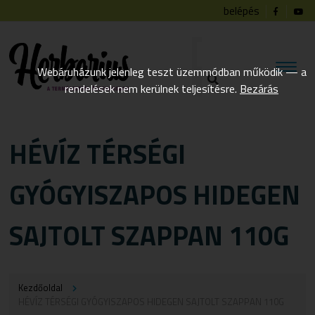
belépés
Webáruházunk jelenleg teszt üzemmódban működik — a
rendelések nem kerülnek teljesítésre.
Bezárás
HÉVÍZ TÉRSÉGI
GYÓGYISZAPOS HIDEGEN
SAJTOLT SZAPPAN 110G
Kezdőoldal
HÉVÍZ TÉRSÉGI GYÓGYISZAPOS HIDEGEN SAJTOLT SZAPPAN 110G