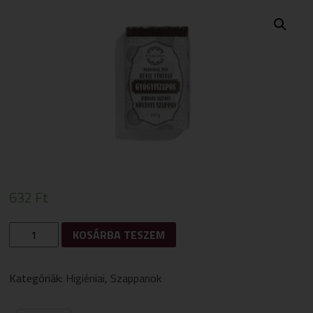
632
Ft
HÉVÍZ
KOSÁRBA TESZEM
TÉRSÉGI
GYÓGYISZAPOS
HIDEGEN
Kategóriák:
Higiéniai
,
Szappanok
SAJTOLT
SZAPPAN
110G