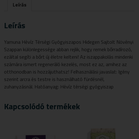
Leírás
MENNYISÉG
Leírás
Yamuna Hévíz Térségi
Gyógyiszap
os Hidegen Sajtolt Növényi
Szappan különlegessége abban rejlik, hogy remek bőrradírozó,
ezáltal segíti a bőrt új életre kelteni! Az iszappakolás mindenki
számára ismert regeneráló kezelés, most ez az, amihez az
otthonodban is hozzájuthatsz! Felhasználási javaslat: Igény
szerint arcra és testre is használható fürdésnél,
zuhanyzásnál. Hatóanyag: Hévíz térségi
gyógyiszap
Kapcsolódó termékek