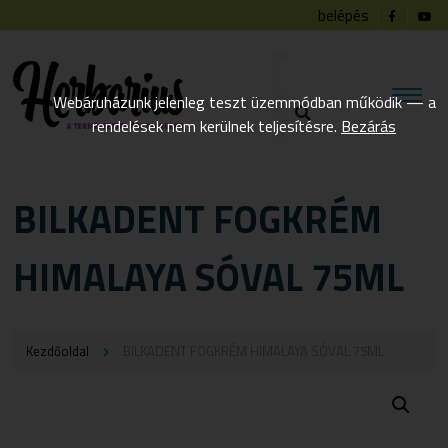
belépés
Webáruházunk jelenleg teszt üzemmódban működik — a
rendelések nem kerülnek teljesítésre.
Bezárás
BILKADENT FOGKRÉM
HIMALAYA SÓVAL 75ML
Kezdőoldal
BILKADENT FOGKRÉM HIMALAYA SÓVAL 75ML