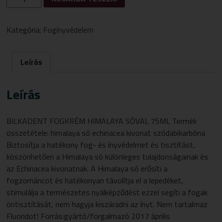
FOGKRÉM
HIMALAYA
SÓVAL
Kategória:
Fogínyvédelem
75ML
MENNYISÉG
Leírás
Leírás
BILKADENT FOGKRÉM HIMALAYA SÓVAL 75ML Termék
összetétele: himalaya só echinacea kivonat szódabikarbóna
Biztosítja a hatékony fog- és ínyvédelmet és tisztítást,
köszönhetően a Himalaya só különleges tulajdonságainak és
az Echinacea kivonatnak. A Himalaya só erősíti a
fogzománcot és hatékonyan távolítja el a lepedéket,
stimulálja a természetes nyálképződést ezzel segíti a fogak
öntisztítását, nem hagyja kiszáradni az ínyt. Nem tartalmaz
Fluoridot! Forrás:gyártó/forgalmazó 2017 április