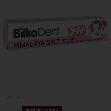
1 210
Ft
BILKADENT
KOSÁRBA TESZEM