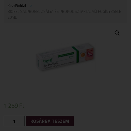
Kezdőoldal
BIOEEL SALPROGEL ZSÁLYA ÉS PROPOLISZTARTALMÚ FOGÍNYZSELÉ
20ML
1 259
Ft
BIOEEL
KOSÁRBA TESZEM
SALPROGEL
ZSÁLYA