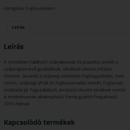
ÉS
Kategória:
Fogínyvédelem
PROPOLISZTARTALMÚ
FOGÍNYZSELÉ
20ML
Leírás
MENNYISÉG
Leírás
A termékben található zsályakivonat és propolisz enyhíti a
szájüregben levő gyulladások, sérülések okozta irritáció
tüneteit. Javasolt a szájüreg védelmére fogínygyulladás, helyi
vérzés, szájüregi afták és fogínysorvadás esetén. Fogászati
eszközök (pl. fogszabályzó, protézis) okozta sérülések esetén
is eredményesen alkalmazható Forrás:gyártó/forgalmazó
2016 február
Kapcsolódó termékek