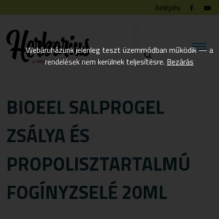
belépés
Webáruházunk jelenleg teszt üzemmódban működik — a
rendelések nem kerülnek teljesítésre.
Bezárás
BIOEEL SALPROGEL
ZSÁLYA ÉS
PROPOLISZTARTALMÚ
FOGÍNYZSELÉ 20ML