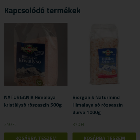
Kapcsolódó termékek
NATURGANIK Himalaya
Biorganik Naturmind
kristálysó rószaszín 500g
Himalaya só rózsaszín
durva 1000g
240
Ft
370
Ft
KOSÁRBA TESZEM
KOSÁRBA TESZEM