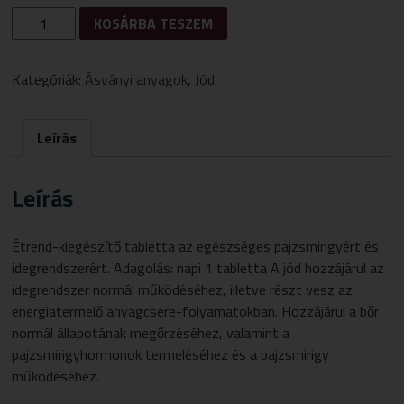
BIOEXTRA
KOSÁRBA TESZEM
JODOVIT
TABLETTA
30DB
Kategóriák:
Ásványi anyagok
,
Jód
MENNYISÉG
Leírás
Leírás
Étrend-kiegészítő tabletta az egészséges pajzsmirigyért és
idegrendszerért. Adagolás: napi 1 tabletta A jód hozzájárul az
idegrendszer normál működéséhez, illetve részt vesz az
energiatermelő anyagcsere-folyamatokban. Hozzájárul a bőr
normál állapotának megőrzéséhez, valamint a
pajzsmirigyhormonok termeléséhez és a pajzsmirigy
működéséhez.