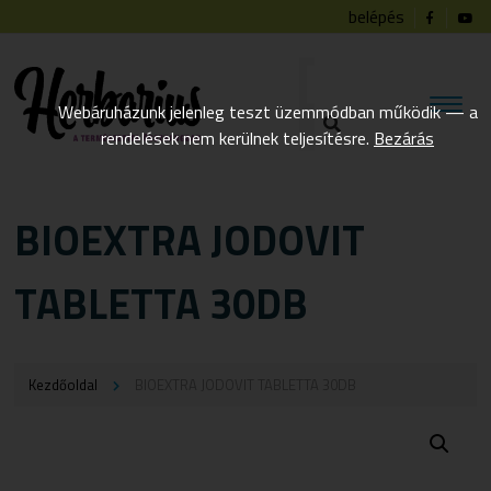
belépés
Webáruházunk jelenleg teszt üzemmódban működik — a
rendelések nem kerülnek teljesítésre.
Bezárás
BIOEXTRA JODOVIT
TABLETTA 30DB
Kezdőoldal
BIOEXTRA JODOVIT TABLETTA 30DB