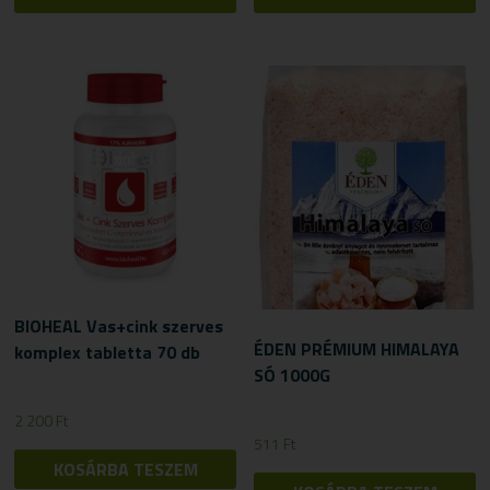
BIOHEAL Vas+cink szerves
ÉDEN PRÉMIUM HIMALAYA
komplex tabletta 70 db
SÓ 1000G
2 200
Ft
511
Ft
KOSÁRBA TESZEM