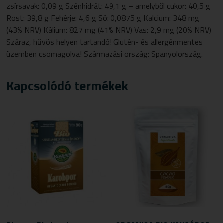
zsírsavak: 0,09 g Szénhidrát: 49,1 g – amelyből cukor: 40,5 g
Rost: 39,8 g Fehérje: 4,6 g Só: 0,0875 g Kalcium: 348 mg
(43% NRV) Kálium: 827 mg (41% NRV) Vas: 2,9 mg (20% NRV)
Száraz, hűvös helyen tartandó! Glutén- és allergénmentes
üzemben csomagolva! Származási ország: Spanyolország.
Kapcsolódó termékek