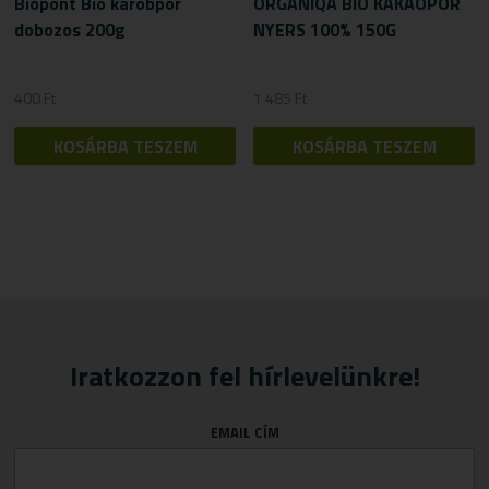
Biopont Bio karobpor
ORGANIQA BIO KAKAÓPOR
dobozos 200g
NYERS 100% 150G
400
Ft
1 485
Ft
KOSÁRBA TESZEM
KOSÁRBA TESZEM
Iratkozzon fel hírlevelünkre!
EMAIL CÍM