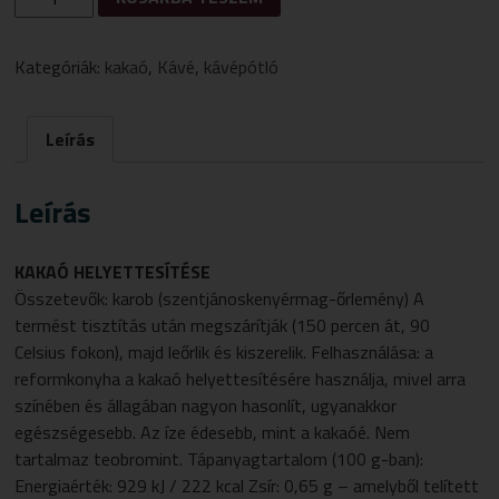
BIO
KAROBPOR
250G
Kategóriák:
kakaó
,
Kávé
,
kávépótló
MENNYISÉG
Leírás
Leírás
KAKAÓ HELYETTESÍTÉSE
Összetevők: karob (szentjánoskenyérmag-őrlemény) A
termést tisztítás után megszárítják (150 percen át, 90
Celsius fokon), majd leőrlik és kiszerelik. Felhasználása: a
reformkonyha a kakaó helyettesítésére használja, mivel arra
színében és állagában nagyon hasonlít, ugyanakkor
egészségesebb. Az íze édesebb, mint a kakaóé. Nem
tartalmaz teobromint. Tápanyagtartalom (100 g-ban):
Energiaérték: 929 kJ / 222 kcal Zsír: 0,65 g – amelyből telített