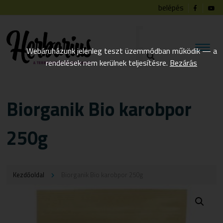
belépés
Webáruházunk jelenleg teszt üzemmódban működik — a
rendelések nem kerülnek teljesítésre.
Bezárás
Biorganik Bio karobpor
250g
Kezdőoldal
Biorganik Bio karobpor 250g