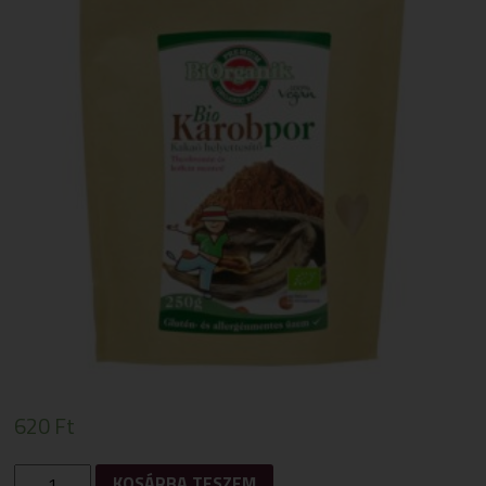
620
Ft
BIORGANIK
KOSÁRBA TESZEM