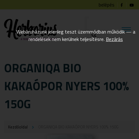
belépés
Webáruházunk jelenleg teszt üzemmódban működik — a
rendelések nem kerülnek teljesítésre.
Bezárás
ORGANIQA BIO
KAKAÓPOR NYERS 100%
150G
Kezdőoldal
ORGANIQA BIO KAKAÓPOR NYERS 100% 150G