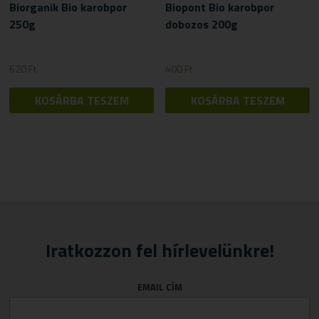
Biorganik Bio karobpor
Biopont Bio karobpor
250g
dobozos 200g
620
Ft
400
Ft
KOSÁRBA TESZEM
KOSÁRBA TESZEM
Iratkozzon fel hírlevelünkre!
EMAIL CÍM