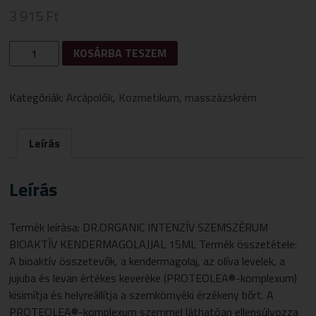
3 915
Ft
DR.
KOSÁRBA TESZEM
ORGANIC
INTENZÍV
SZEMSZÉRUM
Kategóriák:
Arcápolók
,
Kozmetikum
,
masszázskrém
BIOAKTÍV
KENDERMAGOLAJJAL
15
Leírás
ML
MENNYISÉG
Leírás
Termék leírása: DR.ORGANIC INTENZÍV SZEMSZÉRUM
BIOAKTÍV KENDERMAGOLAJJAL 15ML Termék összetétele:
A bioaktív összetevők, a kendermagolaj, az olíva levelek, a
jujuba és levan értékes keveréke (PROTEOLEA®-komplexum)
kisimítja és helyreállítja a szemkörnyéki érzékeny bőrt. A
PROTEOLEA®-komplexum szemmel láthatóan ellensúlyozza