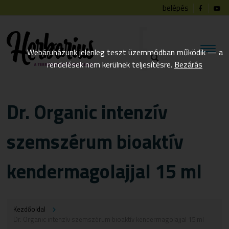
belépés
Webáruházunk jelenleg teszt üzemmódban működik — a
rendelések nem kerülnek teljesítésre.
Bezárás
Dr. Organic intenzív
szemszérum bioaktív
kendermagolajjal 15 ml
Kezdőoldal
Dr. Organic intenzív szemszérum bioaktív kendermagolajjal 15 ml