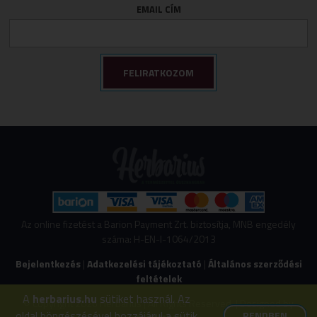
EMAIL CÍM
Az online fizetést a Barion Payment Zrt. biztosítja, MNB engedély
száma: H-EN-I-1064/2013
Bejelentkezés
|
Adatkezelési tájékoztató
|
Általános szerződési
feltételek
A
herbarius.hu
sütiket használ. Az
© Copyright 2026 Herbarius | All Rights Reserved. | Designed by
oldal böngészésével hozzájárul a sütik
RENDBEN