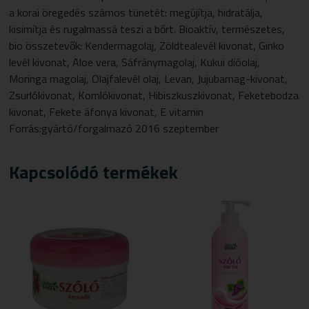
a korai öregedés számos tünetét: megújítja, hidratálja,
kisimítja és rugalmassá teszi a bőrt. Bioaktív, természetes,
bio összetevők: Kendermagolaj, Zöldtealevél kivonat, Ginko
levél kivonat, Aloe vera, Sáfránymagolaj, Kukui dióolaj,
Moringa magolaj, Olajfalevél olaj, Levan, Jujubamag-kivonat,
Zsurlókivonat, Komlókivonat, Hibiszkuszkivonat, Feketebodza
kivonat, Fekete áfonya kivonat, E vitamin
Forrás:gyártó/forgalmazó 2016 szeptember
Kapcsolódó termékek