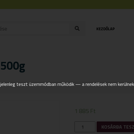
KEZDŐLAP
 500g
elenleg teszt üzemmódban működik — a rendelések nem kerülnek t
1 885
Ft
ÉDEN
KOSÁRBA TES
PRÉMIUM