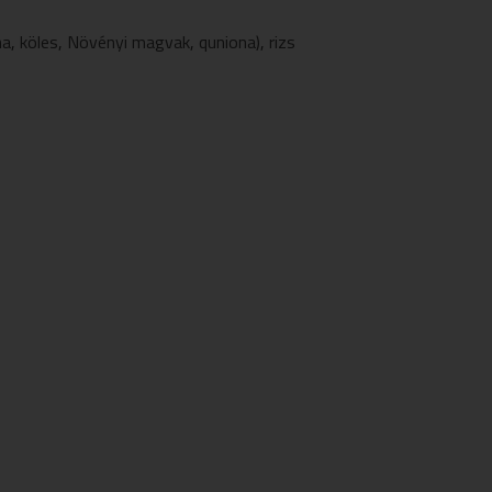
na
,
köles
,
Növényi magvak
,
quniona)
,
rizs