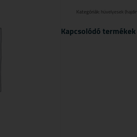
CHIA
MAG
Kategóriák:
hüvelyesek (hajdi
500G
MENNYISÉG
Kapcsolódó termékek